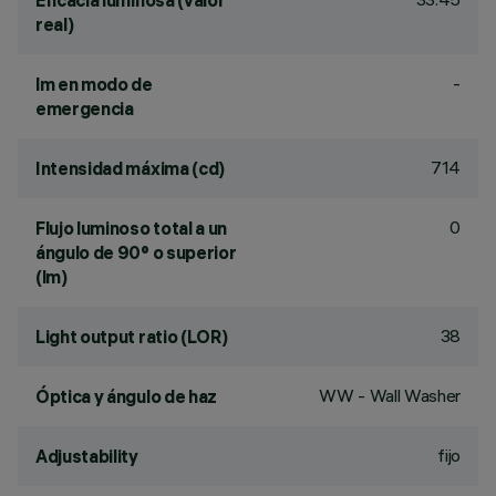
Eficacia luminosa (valor
real)
-
lm en modo de
emergencia
714
Intensidad máxima (cd)
0
Flujo luminoso total a un
ángulo de 90° o superior
(lm)
38
Light output ratio (LOR)
WW - Wall Washer
Óptica y ángulo de haz
fijo
Adjustability