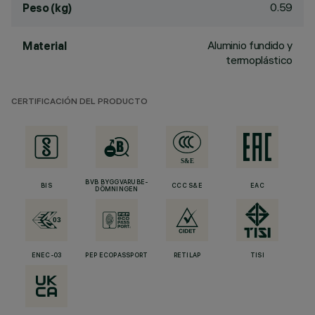
0.59
Peso (kg)
Aluminio fundido y
Material
termoplástico
CERTIFICACIÓN DEL PRODUCTO
BVB BYGGVARUBE-
BIS
CCC S&E
EAC
DÖMNINGEN
ENEC-03
PEP ECOPASSPORT
RETILAP
TISI