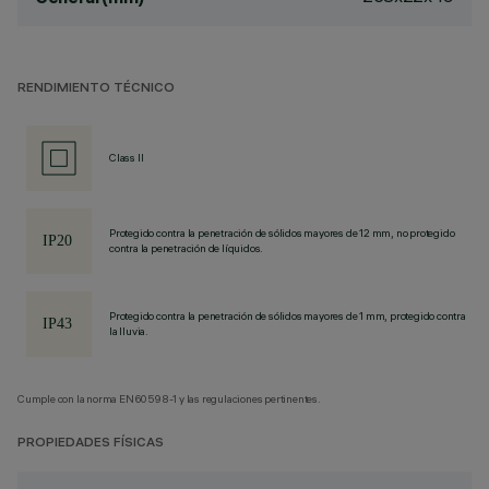
RENDIMIENTO TÉCNICO
Class II
Protegido contra la penetración de sólidos mayores de 12 mm, no protegido
contra la penetración de líquidos.
Protegido contra la penetración de sólidos mayores de 1 mm, protegido contra
la lluvia.
Cumple con la norma EN60598-1 y las regulaciones pertinentes.
PROPIEDADES FÍSICAS