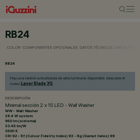
RB24
COLOR
COMPONENTES OPCIONALES
DATOS TÉCNICOS
DATOS FOTO
RB24
Hay una versión actualizada de esta luminaria disponible: descubre el
Laser Blade XS
nuevo
.
DESCRIPCIÓN
Minimal sección 2 x 15 LED - Wall Washer
WW - Wall Washer
28.4 W system
950 lm (sistema)
33.45 lm/W
3500 K
CRI
92
- Rf (Colour Fidelity Index) 93 - Rg (Gamut Index) 99