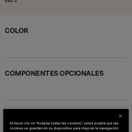
DALI-2
COLOR
COMPONENTES OPCIONALES
DATOS TÉCNICOS
Al hacer clic en “Aceptar todas las cookies”, usted acepta que las
ÚLTIMA ACTUALIZACIÓN: 06/08/2026
cookies se guarden en su dispositivo para mejorar la navegación