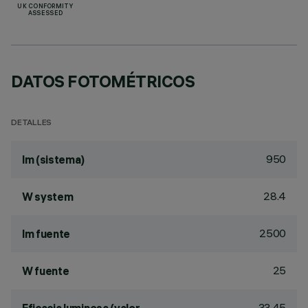
UK CONFORMITY
ASSESSED
DATOS FOTOMÉTRICOS
DETALLES
950
lm (sistema)
28.4
W system
2500
lm fuente
25
W fuente
33.45