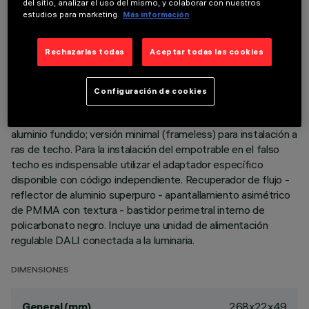
del sitio, analizar el uso del mismo, y colaborar con nuestros
estudios para marketing.
Más información
DESCRIPCIÓN
Luminaria miniaturizada lineal empotrable para lámparas LED,
Rechazarlas todas
Aceptar todas las cookies
específica para iluminación vertical de las paredes. Pese a las
dimensiones supercompactas del producto, la tecnología
patentada del sistema óptico garantiza una emisión
Configuración de cookies
homogénea y eficaz sobre la pared y evita zonas de sombra
cerca del techo. Cuerpo principal con superficie radiante de
aluminio fundido; versión minimal (frameless) para instalación a
ras de techo. Para la instalación del empotrable en el falso
techo es indispensable utilizar el adaptador específico
disponible con código independiente. Recuperador de flujo -
reflector de aluminio superpuro - apantallamiento asimétrico
de PMMA con textura - bastidor perimetral interno de
policarbonato negro. Incluye una unidad de alimentación
regulable DALI conectada a la luminaria.
DIMENSIONES
268x22x49
General (mm)