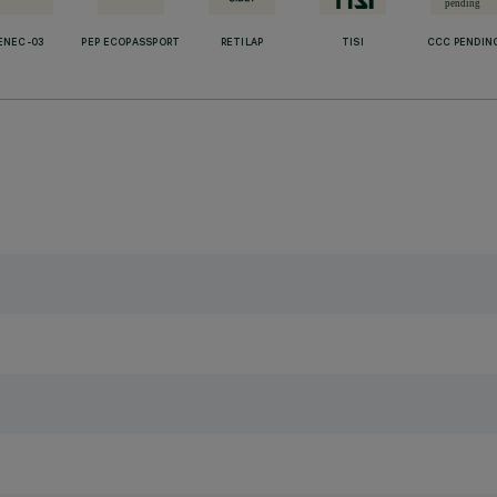
ENEC-03
PEP ECOPASSPORT
RETILAP
TISI
CCC PENDIN