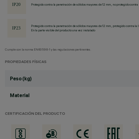
Protegido contra la penetración de sólidos mayores de 12 mm, no protegido contra 
Protegido contra la penetración de sólidos mayores de 12 mm, protegido contra la l
En la parte visible del producto una vez instalado
Cumple con la norma EN60598-1 y las regulaciones pertinentes.
PROPIEDADES FÍSICAS
Peso (kg)
Material
CERTIFICACIÓN DEL PRODUCTO