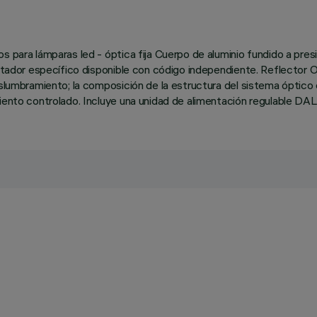
 para lámparas led - óptica fija Cuerpo de aluminio fundido a presió
aptador específico disponible con código independiente. Reflector 
eslumbramiento; la composición de la estructura del sistema óptico
iento controlado. Incluye una unidad de alimentación regulable DALI