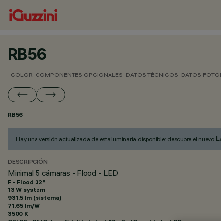
RB56
COLOR
COMPONENTES OPCIONALES
DATOS TÉCNICOS
DATOS FOTO
RB56
L
Hay una versión actualizada de esta luminaria disponible: descubre el nuevo
DESCRIPCIÓN
Minimal 5 cámaras - Flood - LED
F - Flood 32°
13 W system
931.5 lm (sistema)
71.65 lm/W
3500 K