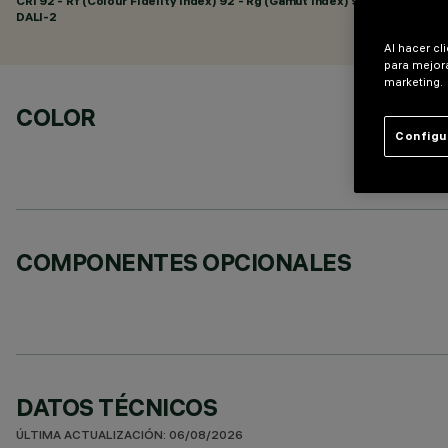
CRI
92
- Rf (Colour Fidelity Index) 92 - Rg (Gamut Index) 99
DALI-2
Al hacer cl
para mejora
marketing.
COLOR
Configu
COMPONENTES OPCIONALES
DATOS TÉCNICOS
ÚLTIMA ACTUALIZACIÓN: 06/08/2026