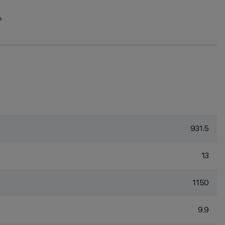
G
931.5
13
1150
9.9