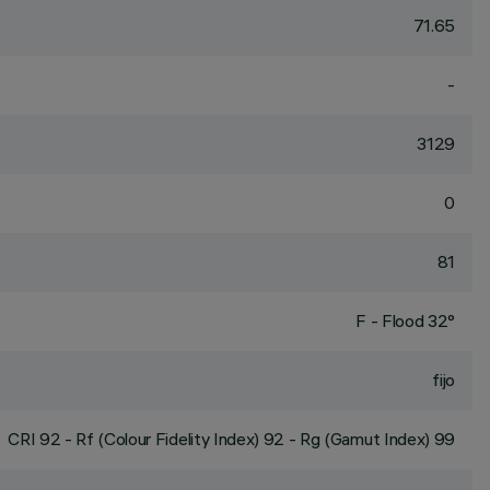
71.65
-
3129
0
81
F - Flood 32°
fijo
CRI
92
- Rf (Colour Fidelity Index) 92 - Rg (Gamut Index) 99