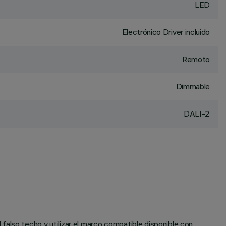
LED
Electrónico Driver incluido
Remoto
Dimmable
DALI-2
falso techo y utilizar el marco compatible disponible con