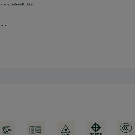
la penetración de líquidos.
luvia.