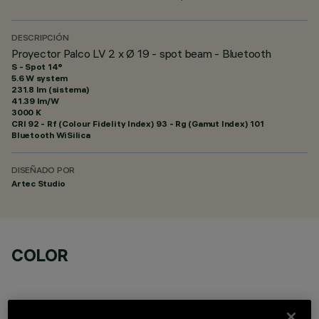
DESCRIPCIÓN
Proyector Palco LV 2 x Ø 19 - spot beam - Bluetooth
S - Spot 14°
5.6 W system
231.8 lm (sistema)
41.39 lm/W
3000 K
CRI
92
- Rf (Colour Fidelity Index) 93 - Rg (Gamut Index) 101
Bluetooth WiSilica
DISEÑADO POR
Artec Studio
COLOR