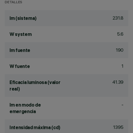
DETALLES
231.8
lm (sistema)
5.6
W system
190
lm fuente
1
W fuente
41.39
Eficacia luminosa (valor
real)
-
lm en modo de
emergencia
1395
Intensidad máxima (cd)