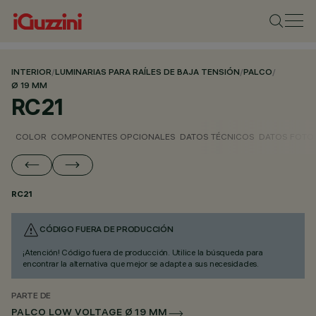
INTERIOR
/
LUMINARIAS PARA RAÍLES DE BAJA TENSIÓN
/
PALCO
/
Ø 19 MM
RC21
COLOR
COMPONENTES OPCIONALES
DATOS TÉCNICOS
DATOS FOTO
RC21
CÓDIGO FUERA DE PRODUCCIÓN
¡Atención! Código fuera de producción. Utilice la búsqueda para
encontrar la alternativa que mejor se adapte a sus necesidades.
PARTE DE
PALCO LOW VOLTAGE Ø 19 MM