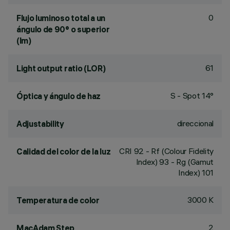
0
Flujo luminoso total a un
ángulo de 90° o superior
(lm)
61
Light output ratio (LOR)
S - Spot 14°
Óptica y ángulo de haz
direccional
Adjustability
CRI
92
- Rf (Colour Fidelity
Calidad del color de la luz
Index) 93 - Rg (Gamut
Index) 101
3000 K
Temperatura de color
2
MacAdam Step