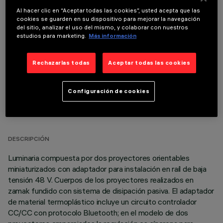
Al hacer clic en “Aceptar todas las cookies”, usted acepta que las
cookies se guarden en su dispositivo para mejorar la navegación
COMPONENTES OPCIONALES
del sitio, analizar el uso del mismo, y colaborar con nuestros
estudios para marketing.
Más información
Rechazarlas todas
Aceptar todas las cookies
Configuración de cookies
DATOS TÉCNICOS
ÚLTIMA ACTUALIZACIÓN: 06/08/2026
DESCRIPCIÓN
Luminaria compuesta por dos proyectores orientables
miniaturizados con adaptador para instalación en raíl de baja
tensión 48 V. Cuerpos de los proyectores realizados en
zamak fundido con sistema de disipación pasiva. El adaptador
de material termoplástico incluye un circuito controlador
CC/CC con protocolo Bluetooth; en el modelo de dos