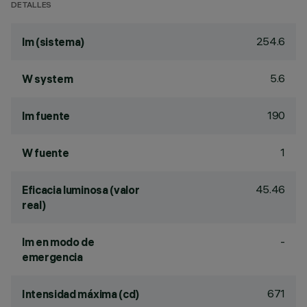
DETALLES
254.6
lm (sistema)
5.6
W system
190
lm fuente
1
W fuente
45.46
Eficacia luminosa (valor
real)
-
lm en modo de
emergencia
671
Intensidad máxima (cd)