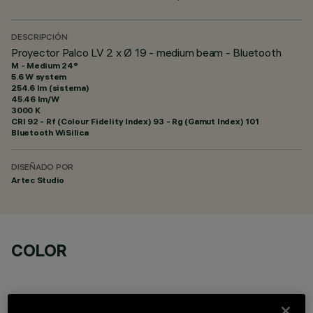
DESCRIPCIÓN
Proyector Palco LV 2 x Ø 19 - medium beam - Bluetooth
M - Medium 24°
5.6 W system
254.6 lm (sistema)
45.46 lm/W
3000 K
CRI
92
- Rf (Colour Fidelity Index) 93 - Rg (Gamut Index) 101
Bluetooth WiSilica
DISEÑADO POR
Artec Studio
COLOR