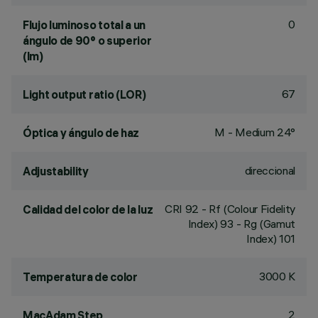
0
Flujo luminoso total a un
ángulo de 90° o superior
(lm)
67
Light output ratio (LOR)
M - Medium 24°
Óptica y ángulo de haz
direccional
Adjustability
CRI
92
- Rf (Colour Fidelity
Calidad del color de la luz
Index) 93 - Rg (Gamut
Index) 101
3000 K
Temperatura de color
2
MacAdam Step