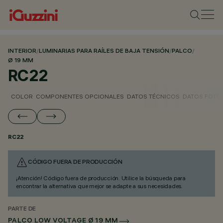
INTERIOR
/
LUMINARIAS PARA RAÍLES DE BAJA TENSIÓN
/
PALCO
/
Ø 19 MM
RC22
COLOR
COMPONENTES OPCIONALES
DATOS TÉCNICOS
DATOS FOTO
RC22
CÓDIGO FUERA DE PRODUCCIÓN
¡Atención! Código fuera de producción. Utilice la búsqueda para
encontrar la alternativa que mejor se adapte a sus necesidades.
PARTE DE
PALCO LOW VOLTAGE Ø 19 MM