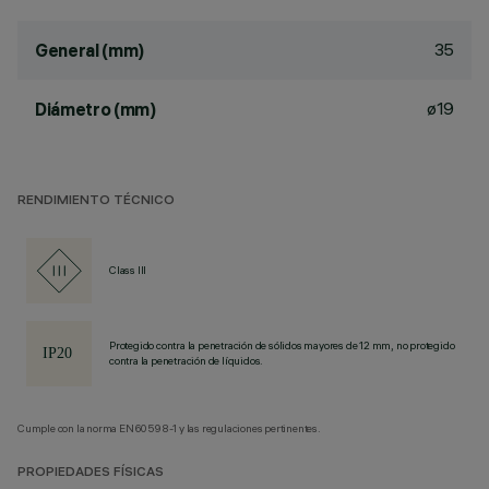
35
General (mm)
ø19
Diámetro (mm)
RENDIMIENTO TÉCNICO
Class III
Protegido contra la penetración de sólidos mayores de 12 mm, no protegido
contra la penetración de líquidos.
Cumple con la norma EN60598-1 y las regulaciones pertinentes.
PROPIEDADES FÍSICAS