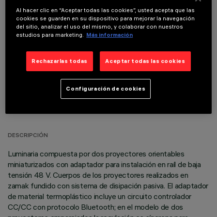
Al hacer clic en “Aceptar todas las cookies”, usted acepta que las
cookies se guarden en su dispositivo para mejorar la navegación
COMPONENTES OPCIONALES
del sitio, analizar el uso del mismo, y colaborar con nuestros
estudios para marketing.
Más información
Rechazarlas todas
Aceptar todas las cookies
Configuración de cookies
DATOS TÉCNICOS
ÚLTIMA ACTUALIZACIÓN: 06/08/2026
DESCRIPCIÓN
Luminaria compuesta por dos proyectores orientables
miniaturizados con adaptador para instalación en raíl de baja
tensión 48 V. Cuerpos de los proyectores realizados en
zamak fundido con sistema de disipación pasiva. El adaptador
de material termoplástico incluye un circuito controlador
CC/CC con protocolo Bluetooth; en el modelo de dos