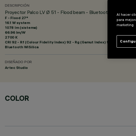
DESCRIPCIÓN
Proyector Palco LV Ø 51 - Flood beam - Bluetooth
Al hacer cl
F - Flood 27°
para mejora
16.1 W system
marketing.
1078 lm (sistema)
66.96 lm/W
2700 K
Configu
CRI
92
- Rf (Colour Fidelity Index) 92 - Rg (Gamut Index) 99
Bluetooth WiSilica
DISEÑADO POR
Artec Studio
COLOR