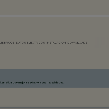
MÉTRICOS
DATOS ELÉCTRICOS
INSTALACIÓN
DOWNLOADS
alternativa que mejor se adapte a sus necesidades.