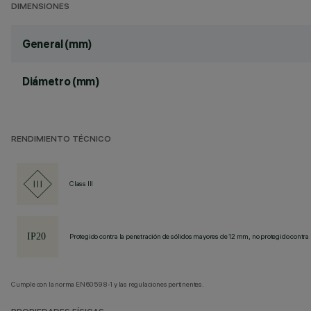
DIMENSIONES
General (mm)
Diámetro (mm)
RENDIMIENTO TÉCNICO
Class III
Protegido contra la penetración de sólidos mayores de 12 mm, no protegido contra 
Cumple con la norma EN60598-1 y las regulaciones pertinentes.