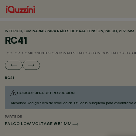
INTERIOR
/
LUMINARIAS PARA RAÍLES DE BAJA TENSIÓN
/
PALCO
/
Ø 51 MM
RC41
COLOR
COMPONENTES OPCIONALES
DATOS TÉCNICOS
DATOS FOTO
RC41
CÓDIGO FUERA DE PRODUCCIÓN
¡Atención! Código fuera de producción. Utilice la búsqueda para encontrar la 
PARTE DE
PALCO LOW VOLTAGE Ø 51 MM