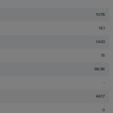
1078
16.1
1400
15
66.96
-
4617
0