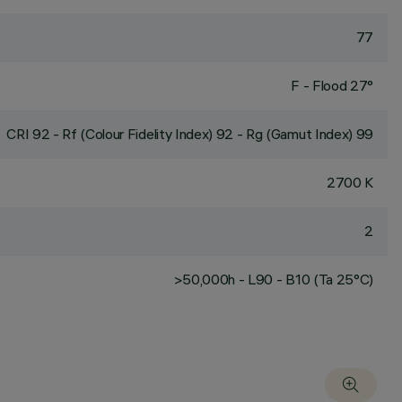
77
F - Flood 27°
CRI
92
- Rf (Colour Fidelity Index) 92 - Rg (Gamut Index) 99
2700 K
2
>50,000h - L90 - B10 (Ta 25°C)