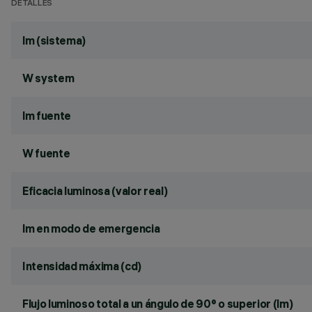
DETALLES
lm (sistema)
W system
lm fuente
W fuente
Eficacia luminosa (valor real)
lm en modo de emergencia
Intensidad máxima (cd)
Flujo luminoso total a un ángulo de 90° o superior (lm)