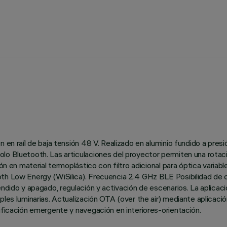
 en raíl de baja tensión 48 V. Realizado en aluminio fundido a pres
lo Bluetooth. Las articulaciones del proyector permiten una rotació
ón en material termoplástico con filtro adicional para óptica variab
th Low Energy (WiSilica). Frecuencia 2.4 GHz BLE Posibilidad de co
endido y apagado, regulación y activación de escenarios. La aplicac
ples luminarias. Actualización OTA (over the air) mediante aplicac
ificación emergente y navegación en interiores-orientación.