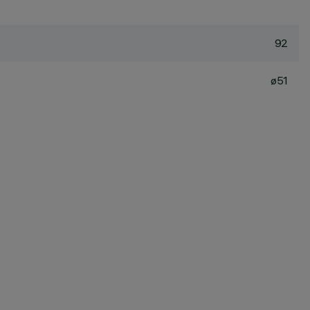
92
ø51