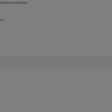
la penetración de líquidos.
via.