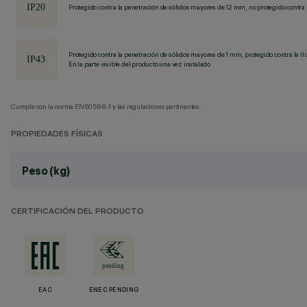
Protegido contra la penetración de sólidos mayores de 12 mm, no protegido contra 
Protegido contra la penetración de sólidos mayores de 1 mm, protegido contra la llu
En la parte visible del producto una vez instalado
Cumple con la norma EN60598-1 y las regulaciones pertinentes.
PROPIEDADES FÍSICAS
Peso (kg)
CERTIFICACIÓN DEL PRODUCTO
EAC
ENEC PENDING