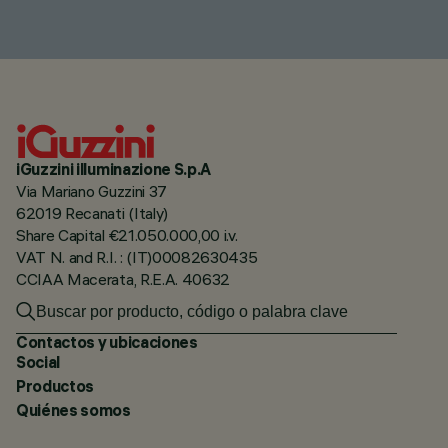
iGuzzini illuminazione S.p.A
Via Mariano Guzzini 37
62019 Recanati (Italy)
Share Capital €21.050.000,00 i.v.
VAT N. and R.I. : (IT)00082630435
CCIAA Macerata, R.E.A. 40632
Contactos y ubicaciones
Social
Productos
Quiénes somos