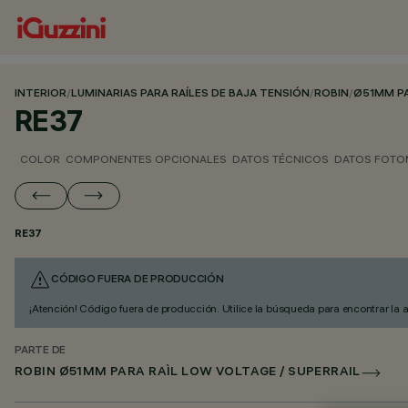
INTERIOR
/
LUMINARIAS PARA RAÍLES DE BAJA TENSIÓN
/
ROBIN
/
Ø51MM PA
RE37
COLOR
COMPONENTES OPCIONALES
DATOS TÉCNICOS
DATOS FOTO
RE37
CÓDIGO FUERA DE PRODUCCIÓN
¡Atención! Código fuera de producción. Utilice la búsqueda para encontrar la 
PARTE DE
ROBIN Ø51MM PARA RAÌL LOW VOLTAGE / SUPERRAIL