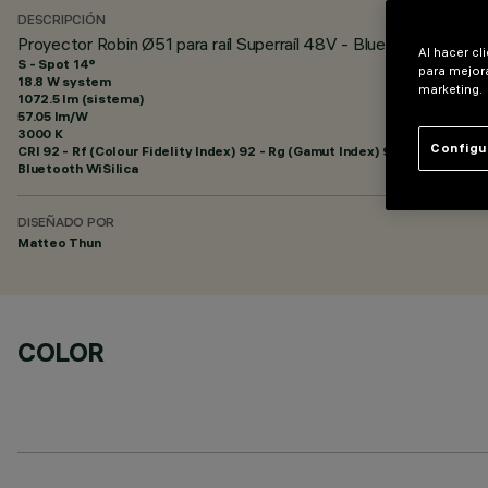
DESCRIPCIÓN
Proyector Robin Ø51 para raíl Superraíl 48V - Bluetooth
Al hacer cl
S - Spot 14°
para mejora
18.8 W system
marketing.
1072.5 lm (sistema)
57.05 lm/W
3000 K
Configu
CRI
92
- Rf (Colour Fidelity Index) 92 - Rg (Gamut Index) 99
Bluetooth WiSilica
DISEÑADO POR
Matteo Thun
COLOR