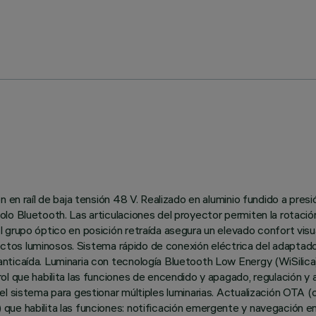
 en raíl de baja tensión 48 V. Realizado en aluminio fundido a pres
o Bluetooth. Las articulaciones del proyector permiten la rotación a
grupo óptico en posición retraída asegura un elevado confort visua
efectos luminosos. Sistema rápido de conexión eléctrica del adaptado
ticaída. Luminaria con tecnología Bluetooth Low Energy (WiSilica).
l que habilita las funciones de encendido y apagado, regulación y 
l sistema para gestionar múltiples luminarias. Actualización OTA (o
ue habilita las funciones: notificación emergente y navegación en 