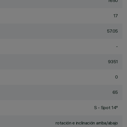
1650
17
57.05
-
9351
0
65
S - Spot 14°
rotación e inclinación arriba/abajo