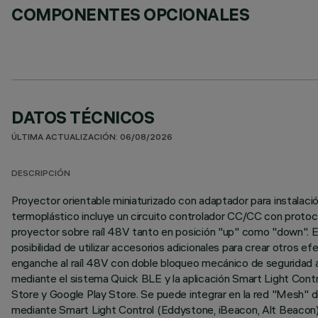
COMPONENTES OPCIONALES
DATOS TÉCNICOS
ÚLTIMA ACTUALIZACIÓN: 06/08/2026
DESCRIPCIÓN
Proyector orientable miniaturizado con adaptador para instalación
termoplástico incluye un circuito controlador CC/CC con protocol
proyector sobre raíl 48V tanto en posición "up" como "down". El 
posibilidad de utilizar accesorios adicionales para crear otros 
enganche al raíl 48V con doble bloqueo mecánico de seguridad an
mediante el sistema Quick BLE y la aplicación Smart Light Contro
Store y Google Play Store. Se puede integrar en la red "Mesh" de
mediante Smart Light Control (Eddystone, iBeacon, Alt Beacon) q