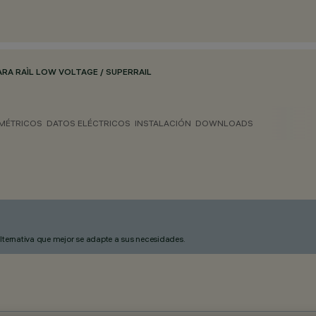
RA RAÌL LOW VOLTAGE / SUPERRAIL
MÉTRICOS
DATOS ELÉCTRICOS
INSTALACIÓN
DOWNLOADS
alternativa que mejor se adapte a sus necesidades.