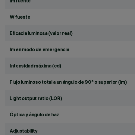
lm fuente
W fuente
Eficacia luminosa (valor real)
lm en modo de emergencia
Intensidad máxima (cd)
Flujo luminoso total a un ángulo de 90° o superior (lm)
Light output ratio (LOR)
Óptica y ángulo de haz
Adjustability