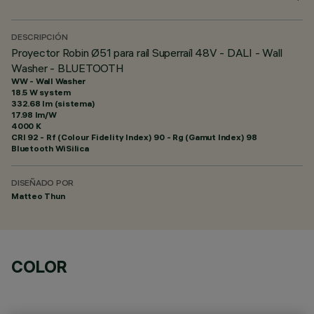
DESCRIPCIÓN
Proyector Robin Ø51 para raíl Superraíl 48V - DALI - Wall
Washer - BLUETOOTH
WW - Wall Washer
18.5 W system
332.68 lm (sistema)
17.98 lm/W
4000 K
CRI
92
- Rf (Colour Fidelity Index) 90 - Rg (Gamut Index) 98
Bluetooth WiSilica
DISEÑADO POR
Matteo Thun
COLOR