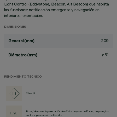
Light Control (Eddystone, iBeacon, Alt Beacon) que habilita
las funciones: notificación emergente y navegación en
interiores-orientación.
DIMENSIONES
209
General (mm)
ø51
Diámetro (mm)
RENDIMIENTO TÉCNICO
Class III
Protegido contra la penetración de sólidos mayores de 12 mm, no protegido
contra la penetración de líquidos.