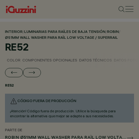
INTERIOR
/
LUMINARIAS PARA RAÍLES DE BAJA TENSIÓN
/
ROBIN
/
Ø51MM WALL WASHER PARA RAÌL LOW VOLTAGE / SUPERRAIL
RE52
COLOR
COMPONENTES OPCIONALES
DATOS TÉCNICOS
DATOS FOTO
RE52
CÓDIGO FUERA DE PRODUCCIÓN
¡Atención! Código fuera de producción. Utilice la búsqueda para
encontrar la alternativa que mejor se adapte a sus necesidades.
PARTE DE
ROBIN Ø51MM WALL WASHER PARA RAÌL LOW VOLTAGE / SUPERRAIL