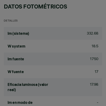
DATOS FOTOMÉTRICOS
DETALLES
332.68
lm (sistema)
18.5
W system
1750
lm fuente
17
W fuente
17.98
Eficacia luminosa (valor
real)
-
lm en modo de