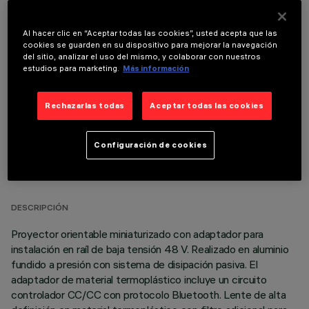
Al hacer clic en “Aceptar todas las cookies”, usted acepta que las
cookies se guarden en su dispositivo para mejorar la navegación
COMPONENTES OPCIONALES
del sitio, analizar el uso del mismo, y colaborar con nuestros
estudios para marketing.
Más información
Rechazarlas todas
Aceptar todas las cookies
Configuración de cookies
DATOS TÉCNICOS
ÚLTIMA ACTUALIZACIÓN: 06/08/2026
DESCRIPCIÓN
Proyector orientable miniaturizado con adaptador para
instalación en raíl de baja tensión 48 V. Realizado en aluminio
fundido a presión con sistema de disipación pasiva. El
adaptador de material termoplástico incluye un circuito
controlador CC/CC con protocolo Bluetooth. Lente de alta