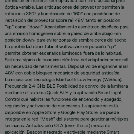
definición en material termoplástico con filtro adicional para
óptica variable. Las articulaciones del proyector permiten la
rotación a 360° y la inclinación de 160° con posibilidad de
instalación del proyector sobre raíl 48V tanto en posición
"up" como "down". Apantallamiento asimétrico diseñado para
una emisión homogénea sobre la pared de arriba abajo -en
posición down- para evitar zonas de sombra cerca del techo.
La posibilidad de instalar el wall washer en posición "up"
permite obtener escenarios luminosos fuera de lo habitual.
Sistema rápido de conexión eléctrica del adaptador sobre raíl
sin necesidad de herramientas. Dispositivo de enganche al raíl
48V con doble bloqueo mecánico de seguridad anticaída.
Luminaria con tecnología Bluetooth Low Energy (WiSilica).
Frecuencia 2.4 GHz BLE Posibilidad de control de la luminaria
mediante el sistema Quick BLE y la aplicación Smart Light
Control que habilita las funciones de encendido y apagado,
regulación y activación de escenarios. La aplicación está
disponible en Apple Store y Google Play Store. Se puede
integrar en la red "Mesh" del sistema para gestionar múltiples
luminarias. Actualización OTA (over the air) mediante
aplicación. Beacon integrado y activable mediante Smart