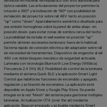
definición en material termoplástico con filtro adicional para
óptica variable. Las articulaciones del proyector permiten la
rotación a 360° y la inclinación de 160° con posibilidad de
instalación del proyector sobre raíl 48V tanto en posición
"up" como "down". Apantallamiento asimétrico diseñado para
una emisión homogénea sobre la pared de arriba abajo -en
posición down- para evitar zonas de sombra cerca del techo.
La posibilidad de instalar el wall washer en posición "up"
permite obtener escenarios luminosos fuera de lo habitual.
Sistema rápido de conexión eléctrica del adaptador sobre raíl
sin necesidad de herramientas. Dispositivo de enganche al raíl
48V con doble bloqueo mecánico de seguridad anticaída.
Luminaria con tecnología Bluetooth Low Energy (WiSilica).
Frecuencia 2.4 GHz BLE Posibilidad de control de la luminaria
mediante el sistema Quick BLE y la aplicación Smart Light
Control que habilita las funciones de encendido y apagado,
regulación y activación de escenarios. La aplicación está
disponible en Apple Store y Google Play Store. Se puede
integrar en la red "Mesh" del sistema para gestionar múltiples
luminarias. Actualización OTA (over the air) mediante
aplicación. Beacon integrado y activable mediante Smart