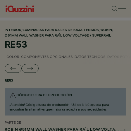
INTERIOR
/
LUMINARIAS PARA RAÍLES DE BAJA TENSIÓN
/
ROBIN
/
Ø51MM WALL WASHER PARA RAÌL LOW VOLTAGE / SUPERRAIL
RE53
COLOR
COMPONENTES OPCIONALES
DATOS TÉCNICOS
DATOS FOTO
RE53
CÓDIGO FUERA DE PRODUCCIÓN
¡Atención! Código fuera de producción. Utilice la búsqueda para
encontrar la alternativa que mejor se adapte a sus necesidades.
PARTE DE
ROBIN Ø51MM WALL WASHER PARA RAÌL LOW VOLTAGE / SUPERRAIL