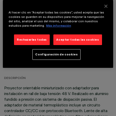
Al hacer clic en “Aceptar todas las cookies”, usted acepta que las
cookies se guarden en su dispositivo para mejorar la navegación
COMPONENTES OPCIONALES
del sitio, analizar el uso del mismo, y colaborar con nuestros
estudios para marketing.
Más información
Rechazarlas todas
Aceptar todas las cookies
Configuración de cookies
DATOS TÉCNICOS
ÚLTIMA ACTUALIZACIÓN: 06/08/2026
DESCRIPCIÓN
Proyector orientable miniaturizado con adaptador para
instalación en raíl de baja tensión 48 V. Realizado en aluminio
fundido a presión con sistema de disipación pasiva. El
adaptador de material termoplástico incluye un circuito
controlador CC/CC con protocolo Bluetooth. Lente de alta