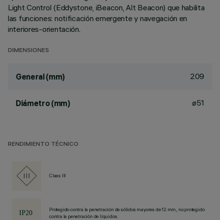
Light Control (Eddystone, iBeacon, Alt Beacon) que habilita
las funciones: notificación emergente y navegación en
interiores-orientación.
DIMENSIONES
209
General (mm)
ø51
Diámetro (mm)
RENDIMIENTO TÉCNICO
Class III
Protegido contra la penetración de sólidos mayores de 12 mm, no protegido
contra la penetración de líquidos.