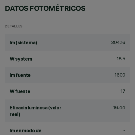
DATOS FOTOMÉTRICOS
DETALLES
304.16
lm (sistema)
18.5
W system
1600
lm fuente
17
W fuente
16.44
Eficacia luminosa (valor
real)
-
lm en modo de