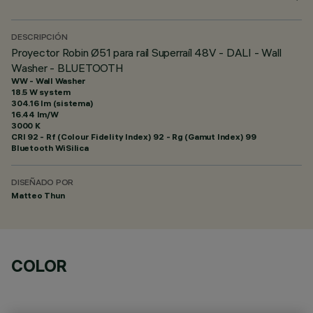
DESCRIPCIÓN
Proyector Robin Ø51 para raíl Superraíl 48V - DALI - Wall
Washer - BLUETOOTH
WW - Wall Washer
18.5 W system
304.16 lm (sistema)
16.44 lm/W
3000 K
CRI
92
- Rf (Colour Fidelity Index) 92 - Rg (Gamut Index) 99
Bluetooth WiSilica
DISEÑADO POR
Matteo Thun
COLOR