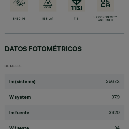
UK CONFORMITY
ENEC-03
RETILAP
TISI
ASSESSED
DATOS FOTOMÉTRICOS
DETALLES
3567.2
lm (sistema)
37.9
W system
3920
lm fuente
34
W fuente