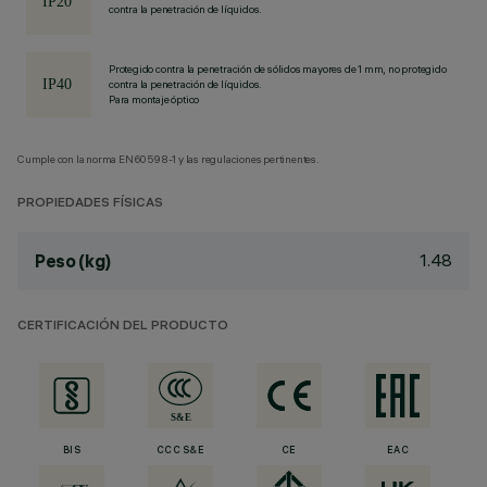
contra la penetración de líquidos.
Protegido contra la penetración de sólidos mayores de 1 mm, no protegido
contra la penetración de líquidos.
Para montaje óptico
Cumple con la norma EN60598-1 y las regulaciones pertinentes.
PROPIEDADES FÍSICAS
1.48
Peso (kg)
CERTIFICACIÓN DEL PRODUCTO
BIS
CCC S&E
CE
EAC