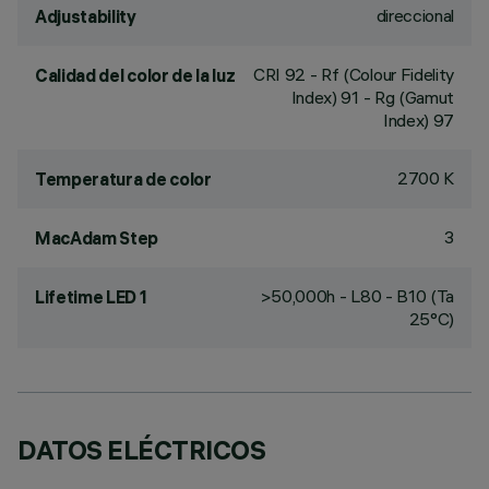
direccional
Adjustability
CRI
92
- Rf (Colour Fidelity
Calidad del color de la luz
Index) 91 - Rg (Gamut
Index) 97
2700 K
Temperatura de color
3
MacAdam Step
>50,000h - L80 - B10 (Ta
Lifetime LED 1
25°C)
DATOS ELÉCTRICOS