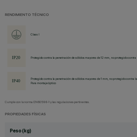
RENDIMIENTO TÉCNICO
Class I
Protegido contra la penetración de sólidos mayores de 12 mm, no protegido contra 
Protegido contra la penetración de sólidos mayores de 1 mm, no protegido contra la
Para montaje óptico
Cumple con la norma EN60598-1 y las regulaciones pertinentes.
PROPIEDADES FÍSICAS
Peso (kg)