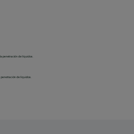
la penetración de líquidos.
 penetración de líquidos.