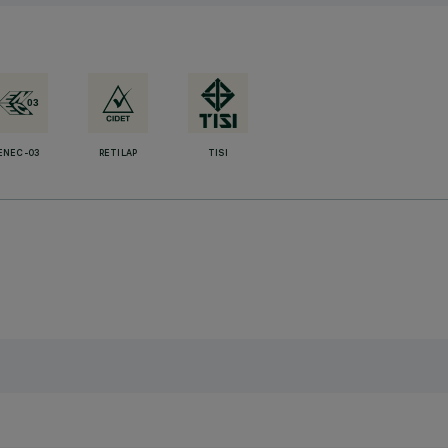
ENEC-03
RETILAP
TISI