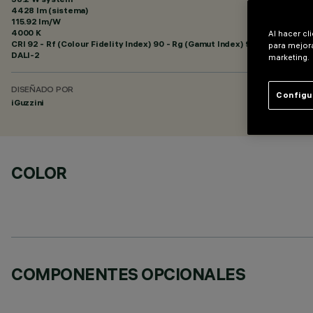
4428 lm (sistema)
115.92 lm/W
4000 K
Al hacer cl
CRI
92
- Rf (Colour Fidelity Index) 90 - Rg (Gamut Index) 98
para mejora
DALI-2
marketing.
DISEÑADO POR
Configu
iGuzzini
COLOR
COMPONENTES OPCIONALES