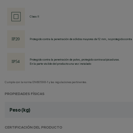
Class II
Protegido contra la penetración de sólidos mayores de 12 mm, no protegido contra 
Protegido contra la penetración de polvo, protegido contra salpicaduras.
En la parte visible del producto una vez instalado
Cumple con la norma EN60598-1 y las regulaciones pertinentes.
PROPIEDADES FÍSICAS
Peso (kg)
CERTIFICACIÓN DEL PRODUCTO