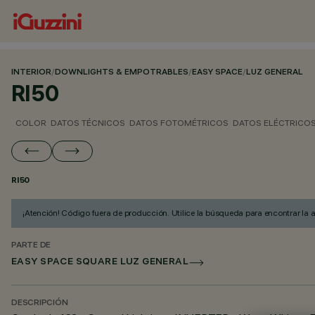
INTERIOR
/
DOWNLIGHTS & EMPOTRABLES
/
EASY SPACE
/
LUZ GENERAL
RI50
COLOR
DATOS TÉCNICOS
DATOS FOTOMÉTRICOS
DATOS ELÉCTRICO
RI50
¡Atención! Código fuera de producción. Utilice la búsqueda para encontrar la 
PARTE DE
EASY SPACE SQUARE LUZ GENERAL
DESCRIPCIÓN