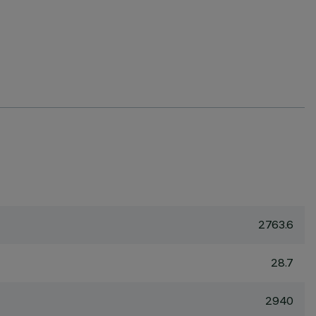
2763.6
28.7
2940