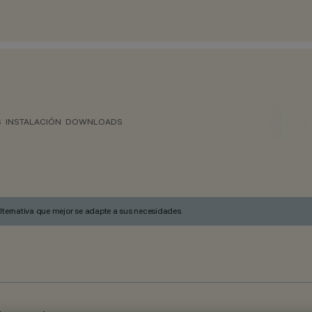
S
INSTALACIÓN
DOWNLOADS
alternativa que mejor se adapte a sus necesidades.