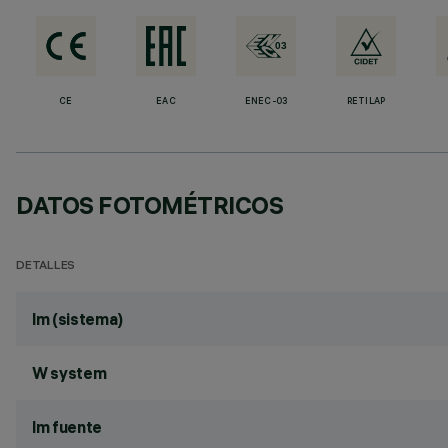
CE
EAC
ENEC-03
RETILAP
DATOS FOTOMÉTRICOS
DETALLES
lm (sistema)
W system
lm fuente