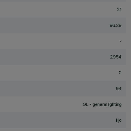
21
96.29
-
2954
0
94
GL - general lighting
fijo