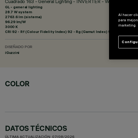
Cuadrado 163 - General Lighting - INVERTER - Warm White - 
GL - general lighting
28.7 W system
Al hacer cl
2763.6 lm (sistema)
para mejora
96.29 lm/W
marketing.
3000 K
CRI
92
- Rf (Colour Fidelity Index) 92 - Rg (Gamut Index) 99
Configu
DISEÑADO POR
iGuzzini
COLOR
DATOS TÉCNICOS
ÚLTIMA ACTUALIZACIÓN: 07/08/2026