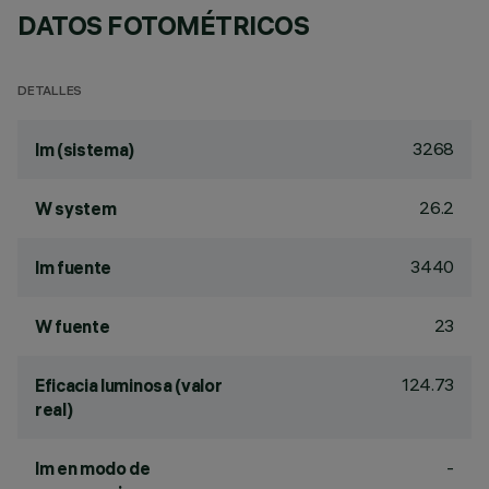
DATOS FOTOMÉTRICOS
DETALLES
3268
lm (sistema)
26.2
W system
3440
lm fuente
23
W fuente
124.73
Eficacia luminosa (valor
real)
-
lm en modo de