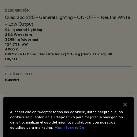
DESCRIPCIÓN
Cuadrado 225 - General Lighting - ON-OFF - Neutral White
- Low Output
GL - general lighting
26.2 W system
3268 lm (sistema)
124.73 lm/W
4000 K
CRI
92
- Rf (Colour Fidelity Index) 90 - Rg (Gamut Index) 98
On/off
DISEÑADO POR
iGuzzini
COLOR
Al hacer clic en “Aceptar todas las cookies”, usted acepta que las
cookies se guarden en su dispositivo para mejorar la navegación
del sitio, analizar el uso del mismo, y colaborar con nuestros
estudios para marketing.
Más información