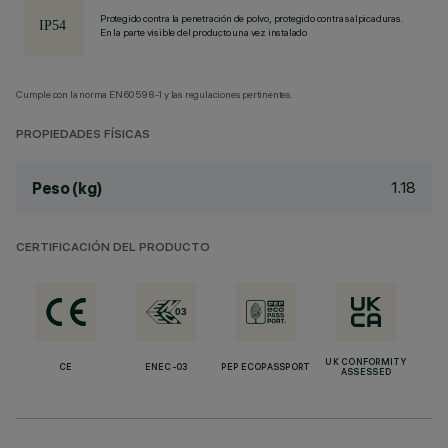
Protegido contra la penetración de polvo, protegido contra salpicaduras.
En la parte visible del producto una vez instalado
Cumple con la norma EN60598-1 y las regulaciones pertinentes.
PROPIEDADES FÍSICAS
1.18
Peso (kg)
CERTIFICACIÓN DEL PRODUCTO
UK CONFORMITY
CE
ENEC-03
PEP ECOPASSPORT
ASSESSED