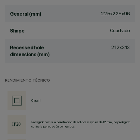
225x225x96
General (mm)
Cuadrado
Shape
212x212
Recessed hole
dimensions (mm)
RENDIMIENTO TÉCNICO
Class II
Protegido contra la penetración de sólidos mayores de 12 mm, no protegido
contra la penetración de líquidos.