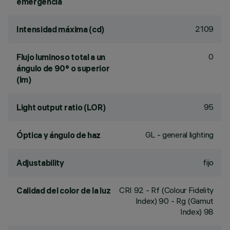
emergencia
2109
Intensidad máxima (cd)
0
Flujo luminoso total a un
ángulo de 90° o superior
(lm)
95
Light output ratio (LOR)
GL - general lighting
Óptica y ángulo de haz
fijo
Adjustability
CRI
92
- Rf (Colour Fidelity
Calidad del color de la luz
Index) 90 - Rg (Gamut
Index) 98