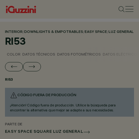
INTERIOR
/
DOWNLIGHTS & EMPOTRABLES
/
EASY SPACE
/
LUZ GENERAL
RI53
COLOR
DATOS TÉCNICOS
DATOS FOTOMÉTRICOS
DATOS ELÉCTRICO
RI53
CÓDIGO FUERA DE PRODUCCIÓN
¡Atención! Código fuera de producción. Utilice la búsqueda para
encontrar la alternativa que mejor se adapte a sus necesidades.
PARTE DE
EASY SPACE SQUARE LUZ GENERAL