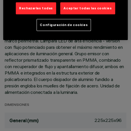
DATOS TÉCNICOS
Rechazarlas todas
Aceptar todas las cookies
ÚLTIMA ACTUALIZACIÓN: 06/08/2026
DESCRIPCIÓN
Configuración de cookies
Luminaria cuadrada empotrable de óptica fija, versión con
marco perimetral. Lámpara LED de alta eficiencia - versión
con flujo potenciado para obtener el máximo rendimiento en
aplicaciones de iluminación general. Grupo emisor con
reflector prismatizado transparente en PMMA, combinado
con recuperador de flujo y apantallamiento difusor, ambos en
PMMA e integrados en la estructura exterior de
policarbonato. El cuerpo disipador de aluminio fundido a
presión engloba los muelles de fijación de acero. Unidad de
alimentación conectada a la luminaria.
DIMENSIONES
225x225x96
General (mm)