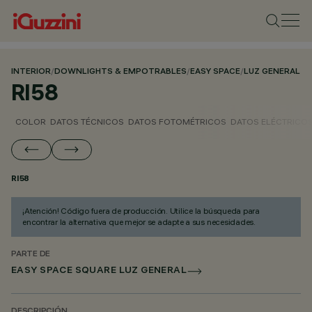
INTERIOR
/
DOWNLIGHTS & EMPOTRABLES
/
EASY SPACE
/
LUZ GENERAL
RI58
COLOR
DATOS TÉCNICOS
DATOS FOTOMÉTRICOS
DATOS ELÉCTRICO
RI58
¡Atención! Código fuera de producción. Utilice la búsqueda para
encontrar la alternativa que mejor se adapte a sus necesidades.
PARTE DE
EASY SPACE SQUARE LUZ GENERAL
DESCRIPCIÓN