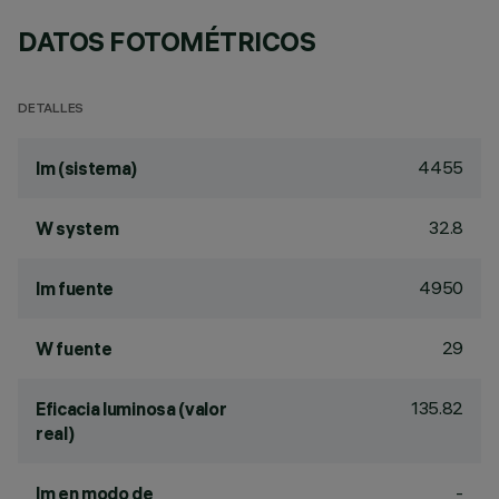
DATOS FOTOMÉTRICOS
DETALLES
4455
lm (sistema)
32.8
W system
4950
lm fuente
29
W fuente
135.82
Eficacia luminosa (valor
real)
-
lm en modo de