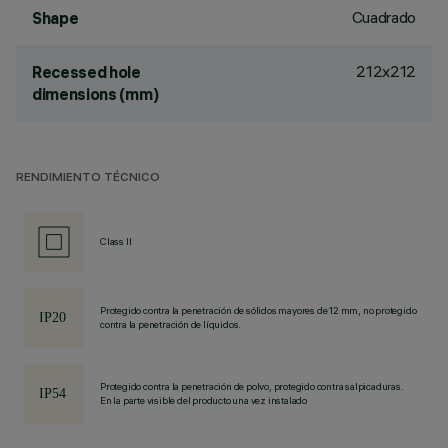
Cuadrado
Shape
212x212
Recessed hole
dimensions (mm)
RENDIMIENTO TÉCNICO
Class II
Protegido contra la penetración de sólidos mayores de 12 mm, no protegido
contra la penetración de líquidos.
Protegido contra la penetración de polvo, protegido contra salpicaduras.
En la parte visible del producto una vez instalado