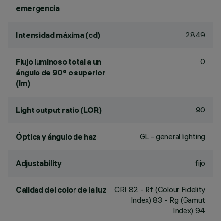
emergencia
2849
Intensidad máxima (cd)
0
Flujo luminoso total a un
ángulo de 90° o superior
(lm)
90
Light output ratio (LOR)
GL - general lighting
Óptica y ángulo de haz
fijo
Adjustability
CRI
82
- Rf (Colour Fidelity
Calidad del color de la luz
Index) 83 - Rg (Gamut
Index) 94