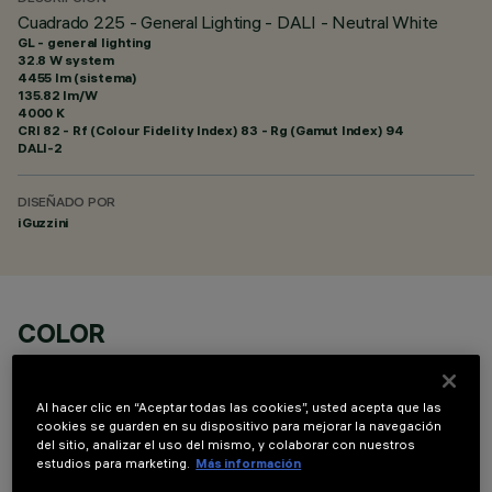
Cuadrado 225 - General Lighting - DALI - Neutral White
GL - general lighting
32.8 W system
4455 lm (sistema)
135.82 lm/W
4000 K
CRI
82
- Rf (Colour Fidelity Index) 83 - Rg (Gamut Index) 94
DALI-2
DISEÑADO POR
iGuzzini
COLOR
Al hacer clic en “Aceptar todas las cookies”, usted acepta que las
cookies se guarden en su dispositivo para mejorar la navegación
del sitio, analizar el uso del mismo, y colaborar con nuestros
estudios para marketing.
Más información