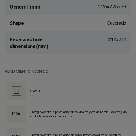
225x225x96
General (mm)
Cuadrado
Shape
212x212
Recessed hole
dimensions (mm)
RENDIMIENTO TÉCNICO
Class II
Protegido contra la penetración de sólidos mayores de 12 mm, no protegido
contra la penetración de líquidos.
Protegido contra la penetración de polvo, protegido contra salpicaduras.