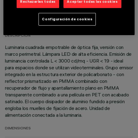
Rechazarlas todas
Aceptar todas las cookies
DATOS TÉCNICOS
Configuración de cookies
ÚLTIMA ACTUALIZACIÓN: 06/08/2026
DESCRIPCIÓN
Luminaria cuadrada empotrable de óptica fija, versión con
marco perimetral. Lámpara LED de alta eficiencia. Emisión de
luminancia controlada L < 3000 cd/mq - UGR < 19 - ideal
para espacios donde se utilizan videoterminales. Grupo emisor
integrado en la estructura exterior de policarbonato - con
reflector prismatizado en PMMA combinado con
recuperador de flujo y apantallamiento plano en PMMA
transparente combinado a una película en PET con acabado
satinado. El cuerpo disipador de aluminio fundido a presión
engloba los muelles de fijación de acero. Unidad de
alimentación conectada a la luminaria.
DIMENSIONES