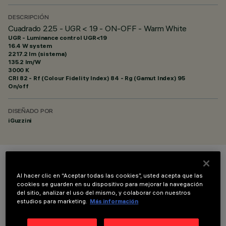
DESCRIPCIÓN
Cuadrado 225 - UGR < 19 - ON-OFF - Warm White
UGR - Luminance control UGR<19
16.4 W system
2217.2 lm (sistema)
135.2 lm/W
3000 K
CRI
82
- Rf (Colour Fidelity Index) 84 - Rg (Gamut Index) 95
On/off
DISEÑADO POR
iGuzzini
COLOR
Al hacer clic en “Aceptar todas las cookies”, usted acepta que las
cookies se guarden en su dispositivo para mejorar la navegación
del sitio, analizar el uso del mismo, y colaborar con nuestros
estudios para marketing.
Más información