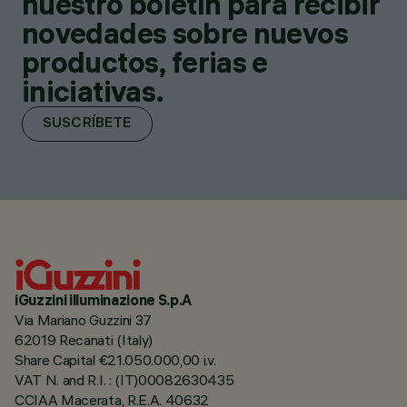
nuestro boletín para recibir
novedades sobre nuevos
productos, ferias e
iniciativas.
SUSCRÍBETE
iGuzzini illuminazione S.p.A
Via Mariano Guzzini 37
62019 Recanati (Italy)
Share Capital €21.050.000,00 i.v.
VAT N. and R.I. : (IT)00082630435
CCIAA Macerata, R.E.A. 40632