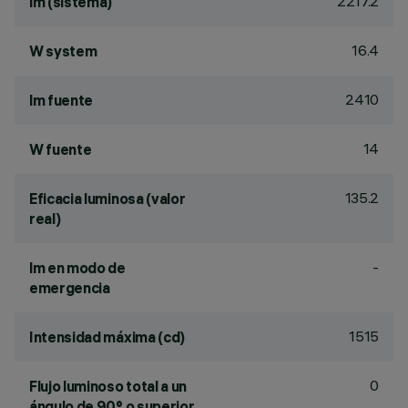
2217.2
lm (sistema)
16.4
W system
2410
lm fuente
14
W fuente
135.2
Eficacia luminosa (valor
real)
-
lm en modo de
emergencia
1515
Intensidad máxima (cd)
0
Flujo luminoso total a un
ángulo de 90° o superior