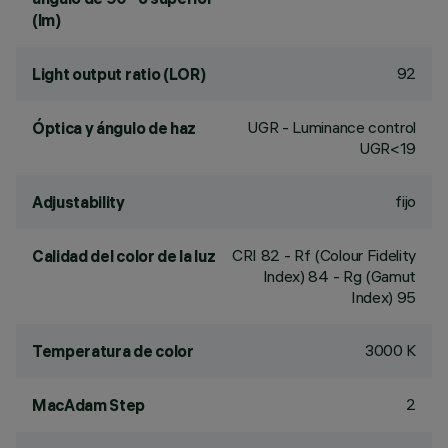
(lm)
92
Light output ratio (LOR)
UGR - Luminance control
Óptica y ángulo de haz
UGR<19
fijo
Adjustability
CRI
82
- Rf (Colour Fidelity
Calidad del color de la luz
Index) 84 - Rg (Gamut
Index) 95
3000 K
Temperatura de color
2
MacAdam Step