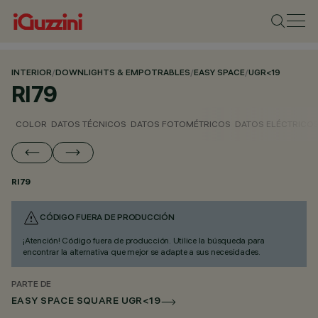
INTERIOR
/
DOWNLIGHTS & EMPOTRABLES
/
EASY SPACE
/
UGR<19
RI79
COLOR
DATOS TÉCNICOS
DATOS FOTOMÉTRICOS
DATOS ELÉCTRICO
RI79
CÓDIGO FUERA DE PRODUCCIÓN
¡Atención! Código fuera de producción. Utilice la búsqueda para
encontrar la alternativa que mejor se adapte a sus necesidades.
PARTE DE
EASY SPACE SQUARE UGR<19