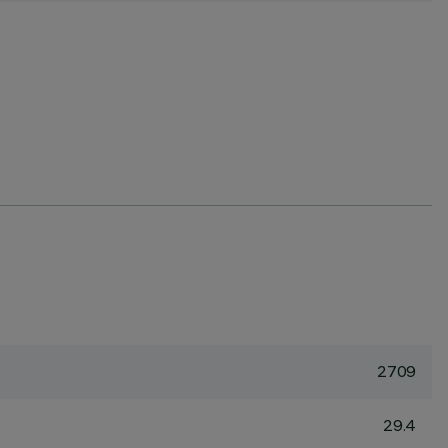
2709
29.4