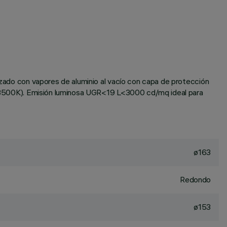
lizado con vapores de aluminio al vacío con capa de protección
te (3500K). Emisión luminosa UGR<19 L<3000 cd/mq ideal para
ø163
Redondo
ø153