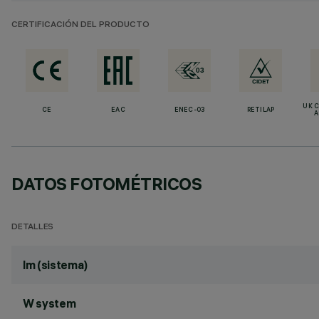
CERTIFICACIÓN DEL PRODUCTO
UK 
CE
EAC
ENEC-03
RETILAP
A
DATOS FOTOMÉTRICOS
DETALLES
lm (sistema)
W system