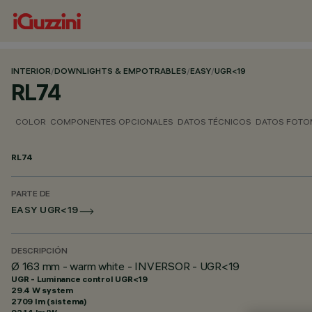
INTERIOR
/
DOWNLIGHTS & EMPOTRABLES
/
EASY
/
UGR<19
RL74
COLOR
COMPONENTES OPCIONALES
DATOS TÉCNICOS
DATOS FOTO
RL74
PARTE DE
EASY UGR<19
DESCRIPCIÓN
Ø 163 mm - warm white - INVERSOR - UGR<19
UGR - Luminance control UGR<19
29.4 W system
2709 lm (sistema)