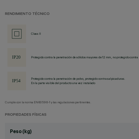
RENDIMIENTO TÉCNICO
Class II
Protegido contra la penetración de sólidos mayores de 12 mm, no protegido contra 
Protegido contra la penetración de polvo, protegido contra salpicaduras.
En la parte visible del producto una vez instalado
Cumple con la norma EN60598-1 y las regulaciones pertinentes.
PROPIEDADES FÍSICAS
Peso (kg)