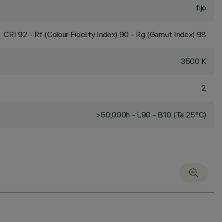
fijo
CRI
92
- Rf (Colour Fidelity Index) 90 - Rg (Gamut Index) 98
3500 K
2
>50,000h - L90 - B10 (Ta 25°C)