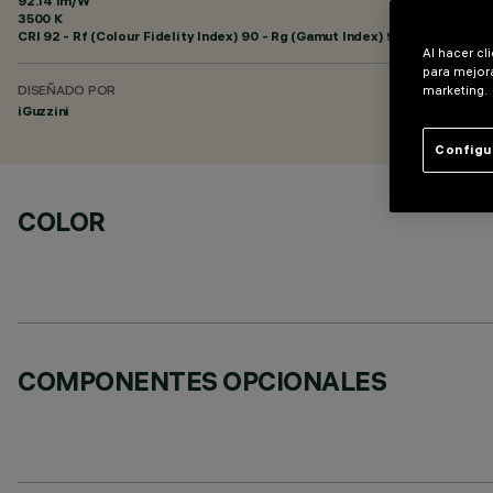
92.14 lm/W
3500 K
CRI
92
- Rf (Colour Fidelity Index) 90 - Rg (Gamut Index) 98
Al hacer cl
para mejora
marketing.
DISEÑADO POR
iGuzzini
Configu
COLOR
COMPONENTES OPCIONALES