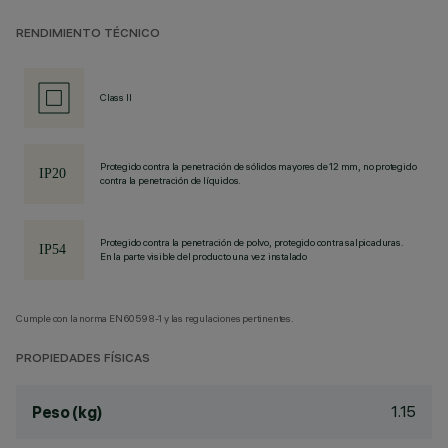
RENDIMIENTO TÉCNICO
Class II
Protegido contra la penetración de sólidos mayores de 12 mm, no protegido
contra la penetración de líquidos.
Protegido contra la penetración de polvo, protegido contra salpicaduras.
En la parte visible del producto una vez instalado
Cumple con la norma EN60598-1 y las regulaciones pertinentes.
PROPIEDADES FÍSICAS
1.15
Peso (kg)