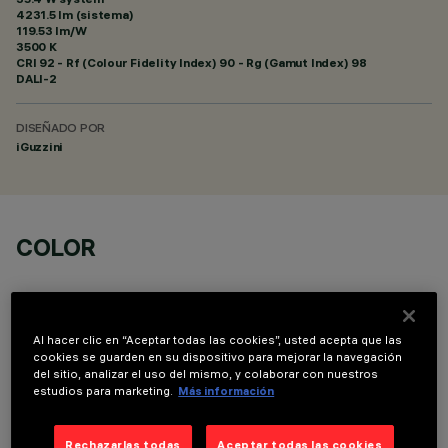
4231.5 lm (sistema)
119.53 lm/W
3500 K
CRI
92
- Rf (Colour Fidelity Index) 90 - Rg (Gamut Index) 98
DALI-2
DISEÑADO POR
iGuzzini
COLOR
Al hacer clic en “Aceptar todas las cookies”, usted acepta que las
cookies se guarden en su dispositivo para mejorar la navegación
del sitio, analizar el uso del mismo, y colaborar con nuestros
DATOS TÉCNICOS
estudios para marketing.
Más información
ÚLTIMA ACTUALIZACIÓN: 06/08/2026
Rechazarlas todas
Aceptar todas las cookies