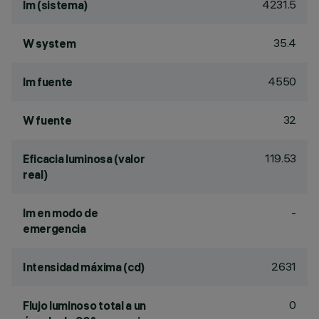
4231.5
lm (sistema)
35.4
W system
4550
lm fuente
32
W fuente
119.53
Eficacia luminosa (valor
real)
-
lm en modo de
emergencia
2631
Intensidad máxima (cd)
0
Flujo luminoso total a un