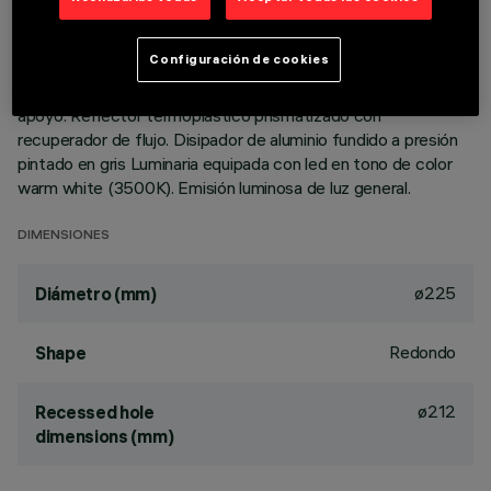
DESCRIPCIÓN
Configuración de cookies
Luminaria circular fija para usar con lámpara LED de
tecnología C.o.B. Versión con marco para instalación en
apoyo. Reflector termoplástico prismatizado con
recuperador de flujo. Disipador de aluminio fundido a presión
pintado en gris Luminaria equipada con led en tono de color
warm white (3500K). Emisión luminosa de luz general.
DIMENSIONES
ø225
Diámetro (mm)
Redondo
Shape
ø212
Recessed hole
dimensions (mm)