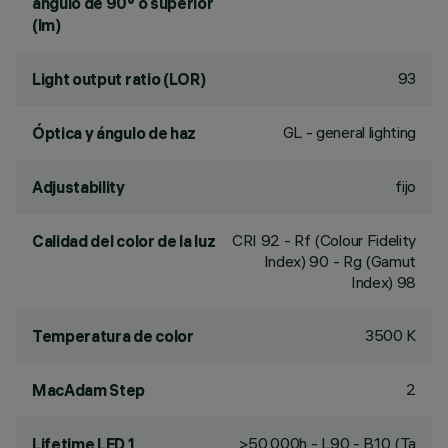
ángulo de 90° o superior
(lm)
93
Light output ratio (LOR)
GL - general lighting
Óptica y ángulo de haz
fijo
Adjustability
CRI
92
- Rf (Colour Fidelity
Calidad del color de la luz
Index) 90 - Rg (Gamut
Index) 98
3500 K
Temperatura de color
2
MacAdam Step
>50,000h - L90 - B10 (Ta
Lifetime LED 1