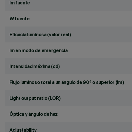
lm fuente
W fuente
Eficacia luminosa (valor real)
lm en modo de emergencia
Intensidad máxima (cd)
Flujo luminoso total a un ángulo de 90° o superior (lm)
Light output ratio (LOR)
Óptica y ángulo de haz
Adjustability