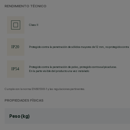
RENDIMIENTO TÉCNICO
Class II
Protegido contra la penetración de sólidos mayores de 12 mm, no protegido contra 
Protegido contra la penetración de polvo, protegido contra salpicaduras.
En la parte visible del producto una vez instalado
Cumple con la norma EN60598-1 y las regulaciones pertinentes.
PROPIEDADES FÍSICAS
Peso (kg)