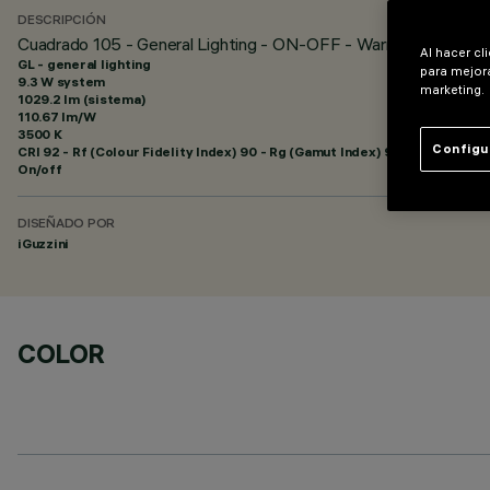
DESCRIPCIÓN
Cuadrado 105 - General Lighting - ON-OFF - Warm White - L
Al hacer cl
GL - general lighting
para mejora
9.3 W system
marketing.
1029.2 lm (sistema)
110.67 lm/W
3500 K
Configu
CRI
92
- Rf (Colour Fidelity Index) 90 - Rg (Gamut Index) 98
On/off
DISEÑADO POR
iGuzzini
COLOR