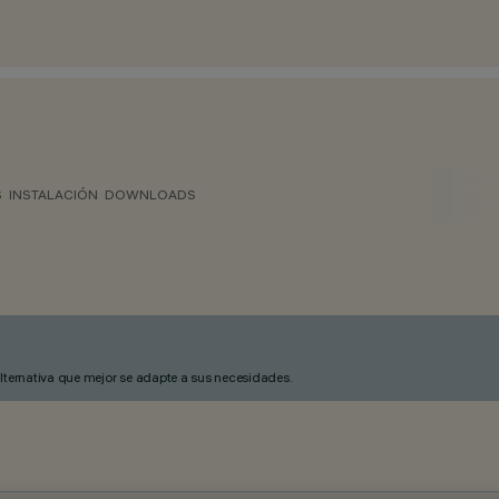
S
INSTALACIÓN
DOWNLOADS
alternativa que mejor se adapte a sus necesidades.