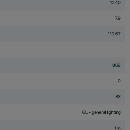
1240
7.9
110.67
-
868
0
83
GL - general lighting
fijo