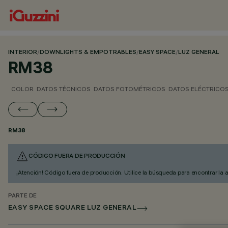
INTERIOR
/
DOWNLIGHTS & EMPOTRABLES
/
EASY SPACE
/
LUZ GENERAL
RM38
COLOR
DATOS TÉCNICOS
DATOS FOTOMÉTRICOS
DATOS ELÉCTRICO
RM38
CÓDIGO FUERA DE PRODUCCIÓN
¡Atención! Código fuera de producción. Utilice la búsqueda para encontrar la 
PARTE DE
EASY SPACE SQUARE LUZ GENERAL