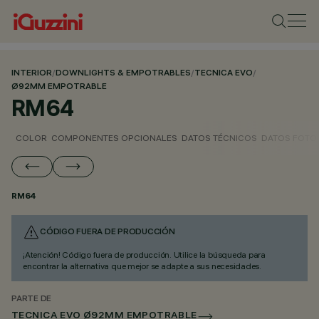
INTERIOR
/
DOWNLIGHTS & EMPOTRABLES
/
TECNICA EVO
/
Ø92MM EMPOTRABLE
RM64
COLOR
COMPONENTES OPCIONALES
DATOS TÉCNICOS
DATOS FOTO
RM64
CÓDIGO FUERA DE PRODUCCIÓN
¡Atención! Código fuera de producción. Utilice la búsqueda para
encontrar la alternativa que mejor se adapte a sus necesidades.
PARTE DE
TECNICA EVO Ø92MM EMPOTRABLE