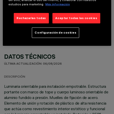
del sitio, analizar el uso del mismo, y colaborar con nuestros
estudios para marketing.
Más información
COMPONENTES OPCIONALES
Rechazarlas todas
Aceptar todas las cookies
Configuración de cookies
DATOS TÉCNICOS
ÚLTIMA ACTUALIZACIÓN: 06/08/2026
DESCRIPCIÓN
Luminaria orientable para instalación empotrable. Estructura
portante con marco de tope y cuerpo luminoso orientable de
aluminio fundido a presión. Muelles de fijación de acero.
Elemento de unión y rotación de plástico de alta resistencia
que actúa como revestimiento interior estético y funcional