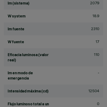
2079
lm (sistema)
18.9
W system
2310
lm fuente
17
W fuente
110
Eficacia luminosa (valor
real)
-
lm en modo de
emergencia
12504
Intensidad máxima (cd)
0
Flujo luminoso total a un