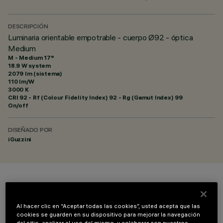
DESCRIPCIÓN
Luminaria orientable empotrable - cuerpo Ø92 - óptica
Medium
M - Medium 17°
18.9 W system
2079 lm (sistema)
110 lm/W
3000 K
CRI
92
- Rf (Colour Fidelity Index) 92 - Rg (Gamut Index) 99
On/off
DISEÑADO POR
iGuzzini
COLOR
Al hacer clic en “Aceptar todas las cookies”, usted acepta que las
cookies se guarden en su dispositivo para mejorar la navegación