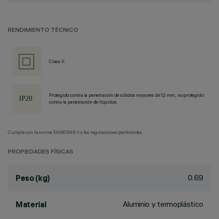
RENDIMIENTO TÉCNICO
Class II
Protegido contra la penetración de sólidos mayores de 12 mm, no protegido
contra la penetración de líquidos.
Cumple con la norma EN60598-1 y las regulaciones pertinentes.
PROPIEDADES FÍSICAS
0.69
Peso (kg)
Aluminio y termoplástico
Material