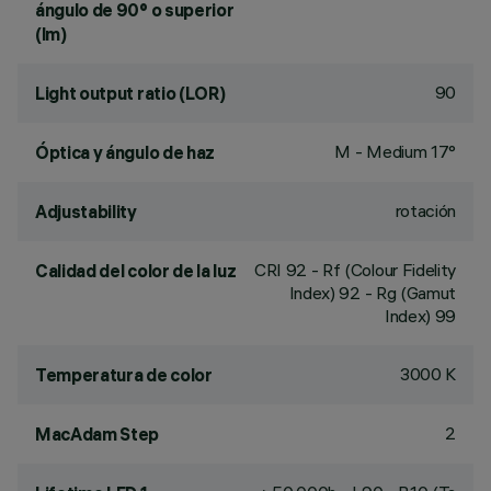
ángulo de 90° o superior
(lm)
90
Light output ratio (LOR)
M - Medium 17°
Óptica y ángulo de haz
rotación
Adjustability
CRI
92
- Rf (Colour Fidelity
Calidad del color de la luz
Index) 92 - Rg (Gamut
Index) 99
3000 K
Temperatura de color
2
MacAdam Step