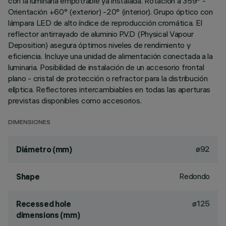
con la luminaria empotrable ya instalada. Rotación a 359° -
Orientación +60° (exterior) -20° (interior). Grupo óptico con
lámpara LED de alto índice de reproducción cromática. El
reflector antirrayado de aluminio P.V.D (Physical Vapour
Deposition) asegura óptimos niveles de rendimiento y
eficiencia. Incluye una unidad de alimentación conectada a la
luminaria. Posibilidad de instalación de un accesorio frontal
plano - cristal de protección o refractor para la distribución
elíptica. Reflectores intercambiables en todas las aperturas
previstas disponibles como accesorios.
DIMENSIONES
ø92
Diámetro (mm)
Redondo
Shape
ø125
Recessed hole
dimensions (mm)