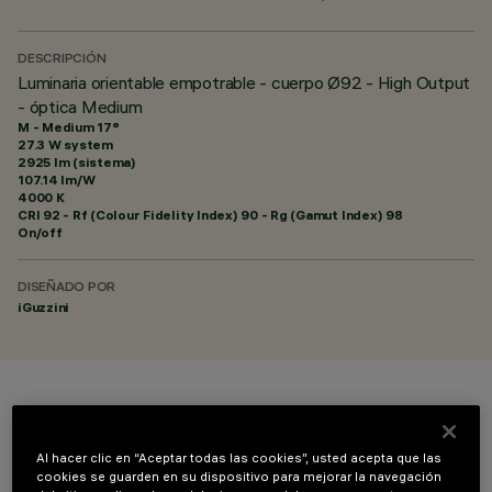
DESCRIPCIÓN
Luminaria orientable empotrable - cuerpo Ø92 - High Output
- óptica Medium
M - Medium 17°
27.3 W system
2925 lm (sistema)
107.14 lm/W
4000 K
CRI
92
- Rf (Colour Fidelity Index) 90 - Rg (Gamut Index) 98
On/off
DISEÑADO POR
iGuzzini
COLOR
Al hacer clic en “Aceptar todas las cookies”, usted acepta que las
cookies se guarden en su dispositivo para mejorar la navegación