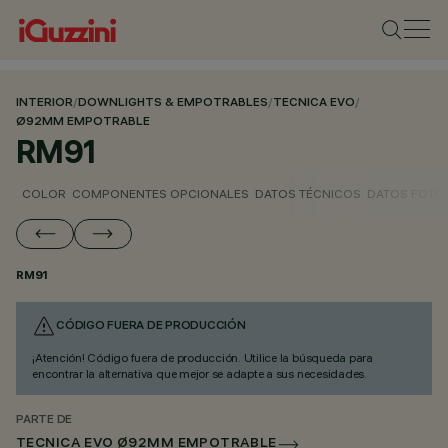
INTERIOR
/
DOWNLIGHTS & EMPOTRABLES
/
TECNICA EVO
/
Ø92MM EMPOTRABLE
RM91
COLOR
COMPONENTES OPCIONALES
DATOS TÉCNICOS
DATOS FOTO
RM91
CÓDIGO FUERA DE PRODUCCIÓN
¡Atención! Código fuera de producción. Utilice la búsqueda para
encontrar la alternativa que mejor se adapte a sus necesidades.
PARTE DE
TECNICA EVO Ø92MM EMPOTRABLE