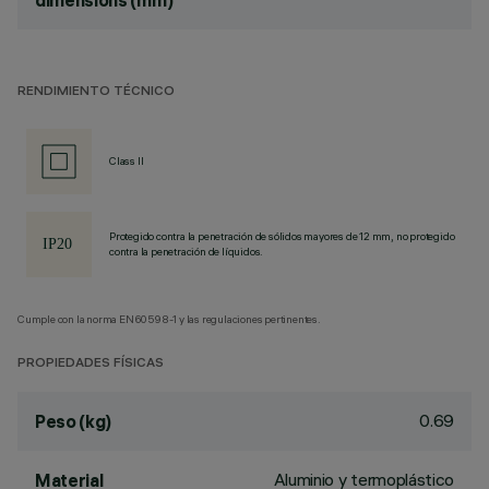
dimensions (mm)
RENDIMIENTO TÉCNICO
Class II
Protegido contra la penetración de sólidos mayores de 12 mm, no protegido
contra la penetración de líquidos.
Cumple con la norma EN60598-1 y las regulaciones pertinentes.
PROPIEDADES FÍSICAS
0.69
Peso (kg)
Aluminio y termoplástico
Material