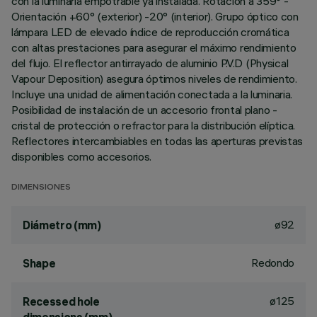
con la luminaria empotrable ya instalada. Rotación a 359° -
Orientación +60° (exterior) -20° (interior). Grupo óptico con
lámpara LED de elevado índice de reproducción cromática
con altas prestaciones para asegurar el máximo rendimiento
del flujo. El reflector antirrayado de aluminio P.V.D (Physical
Vapour Deposition) asegura óptimos niveles de rendimiento.
Incluye una unidad de alimentación conectada a la luminaria.
Posibilidad de instalación de un accesorio frontal plano -
cristal de protección o refractor para la distribución elíptica.
Reflectores intercambiables en todas las aperturas previstas
disponibles como accesorios.
DIMENSIONES
ø92
Diámetro (mm)
Redondo
Shape
ø125
Recessed hole