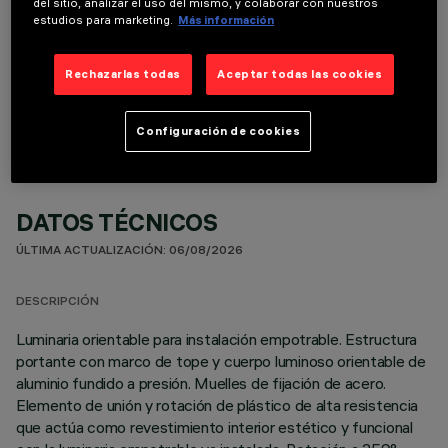
del sitio, analizar el uso del mismo, y colaborar con nuestros
estudios para marketing.
Más información
COMPONENTES OPCIONALES
Rechazarlas todas
Aceptar todas las cookies
Configuración de cookies
DATOS TÉCNICOS
ÚLTIMA ACTUALIZACIÓN: 06/08/2026
DESCRIPCIÓN
Luminaria orientable para instalación empotrable. Estructura
portante con marco de tope y cuerpo luminoso orientable de
aluminio fundido a presión. Muelles de fijación de acero.
Elemento de unión y rotación de plástico de alta resistencia
que actúa como revestimiento interior estético y funcional