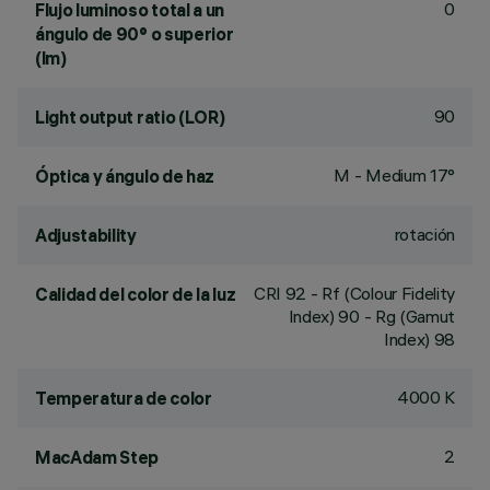
0
Flujo luminoso total a un
ángulo de 90° o superior
(lm)
90
Light output ratio (LOR)
M - Medium 17°
Óptica y ángulo de haz
rotación
Adjustability
CRI
92
- Rf (Colour Fidelity
Calidad del color de la luz
Index) 90 - Rg (Gamut
Index) 98
4000 K
Temperatura de color
2
MacAdam Step