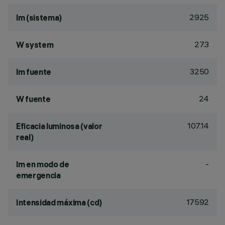
2925
lm (sistema)
27.3
W system
3250
lm fuente
24
W fuente
107.14
Eficacia luminosa (valor
real)
-
lm en modo de
emergencia
17592
Intensidad máxima (cd)