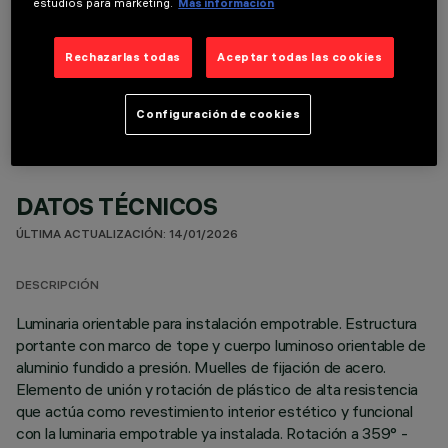
estudios para marketing.
Más información
COMPONENTES OPCIONALES
Rechazarlas todas
Aceptar todas las cookies
Configuración de cookies
DATOS TÉCNICOS
ÚLTIMA ACTUALIZACIÓN: 14/01/2026
DESCRIPCIÓN
Luminaria orientable para instalación empotrable. Estructura
portante con marco de tope y cuerpo luminoso orientable de
aluminio fundido a presión. Muelles de fijación de acero.
Elemento de unión y rotación de plástico de alta resistencia
que actúa como revestimiento interior estético y funcional
con la luminaria empotrable ya instalada. Rotación a 359° -