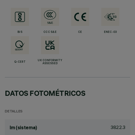
BIS
CCC S&E
CE
ENEC-03
UK CONFORMITY
Q-CERT
ASSESSED
DATOS FOTOMÉTRICOS
DETALLES
3822.3
lm (sistema)