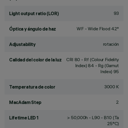
93
Light output ratio (LOR)
WF - Wide Flood 42°
Óptica y ángulo de haz
rotación
Adjustability
CRI
80
- Rf (Colour Fidelity
Calidad del color de la luz
Index) 84 - Rg (Gamut
Index) 95
3000 K
Temperatura de color
2
MacAdam Step
> 50,000h - L90 - B10 (Ta
Lifetime LED 1
25°C)