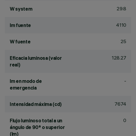
29.8
W system
4110
lm fuente
25
W fuente
128.27
Eficacia luminosa (valor
real)
-
lm en modo de
emergencia
7674
Intensidad máxima (cd)
0
Flujo luminoso total a un
ángulo de 90° o superior
(lm)