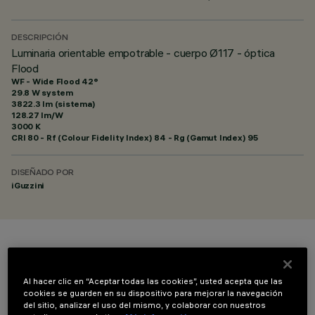
DESCRIPCIÓN
Luminaria orientable empotrable - cuerpo Ø117 - óptica
Flood
WF - Wide Flood 42°
29.8 W system
3822.3 lm (sistema)
128.27 lm/W
3000 K
CRI
80
- Rf (Colour Fidelity Index) 84 - Rg (Gamut Index) 95
DISEÑADO POR
iGuzzini
COLOR
Al hacer clic en “Aceptar todas las cookies”, usted acepta que las
cookies se guarden en su dispositivo para mejorar la navegación
del sitio, analizar el uso del mismo, y colaborar con nuestros