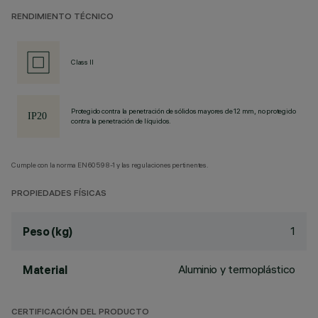
RENDIMIENTO TÉCNICO
Class II
Protegido contra la penetración de sólidos mayores de 12 mm, no protegido
contra la penetración de líquidos.
Cumple con la norma EN60598-1 y las regulaciones pertinentes.
PROPIEDADES FÍSICAS
1
Peso (kg)
Aluminio y termoplástico
Material
CERTIFICACIÓN DEL PRODUCTO