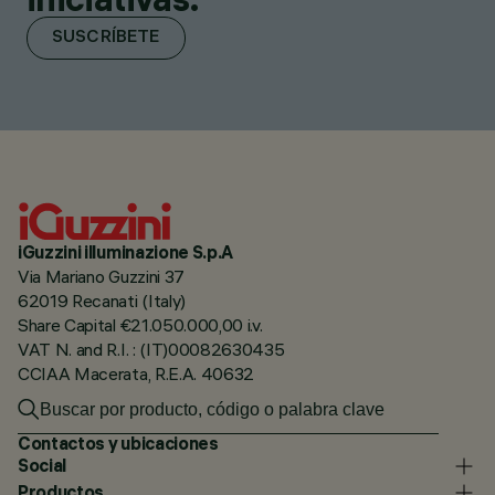
SUSCRÍBETE
iGuzzini illuminazione S.p.A
Via Mariano Guzzini 37
62019 Recanati (Italy)
Share Capital €21.050.000,00 i.v.
VAT N. and R.I. : (IT)00082630435
CCIAA Macerata, R.E.A. 40632
Contactos y ubicaciones
Social
Productos