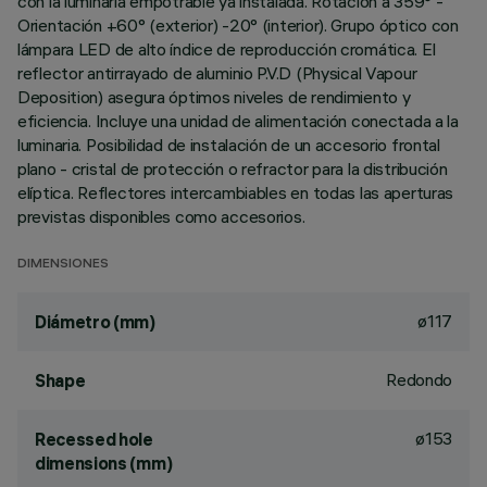
con la luminaria empotrable ya instalada. Rotación a 359° -
Orientación +60° (exterior) -20° (interior). Grupo óptico con
lámpara LED de alto índice de reproducción cromática. El
reflector antirrayado de aluminio P.V.D (Physical Vapour
Deposition) asegura óptimos niveles de rendimiento y
eficiencia. Incluye una unidad de alimentación conectada a la
luminaria. Posibilidad de instalación de un accesorio frontal
plano - cristal de protección o refractor para la distribución
elíptica. Reflectores intercambiables en todas las aperturas
previstas disponibles como accesorios.
DIMENSIONES
ø117
Diámetro (mm)
Redondo
Shape
ø153
Recessed hole
dimensions (mm)