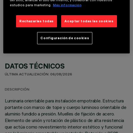
del sitio, analizar el uso del mismo, y colaborar con nuestros
estudios para marketing.
Más información
COMPONENTES OPCIONALES
Rechazarlas todas
Aceptar todas las cookies
Configuración de cookies
DATOS TÉCNICOS
ÚLTIMA ACTUALIZACIÓN: 06/08/2026
DESCRIPCIÓN
Luminaria orientable para instalación empotrable. Estructura
portante con marco de tope y cuerpo luminoso orientable de
aluminio fundido a presión. Muelles de fijación de acero.
Elemento de unión y rotación de plástico de alta resistencia
que actúa como revestimiento interior estético y funcional