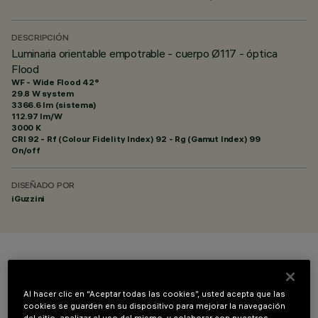
DESCRIPCIÓN
Luminaria orientable empotrable - cuerpo Ø117 - óptica
Flood
WF - Wide Flood 42°
29.8 W system
3366.6 lm (sistema)
112.97 lm/W
3000 K
CRI
92
- Rf (Colour Fidelity Index) 92 - Rg (Gamut Index) 99
On/off
DISEÑADO POR
iGuzzini
COLOR
Al hacer clic en “Aceptar todas las cookies”, usted acepta que las
cookies se guarden en su dispositivo para mejorar la navegación