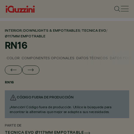
INTERIOR
/
DOWNLIGHTS & EMPOTRABLES
/
TECNICA EVO
/
Ø117MM EMPOTRABLE
RN16
COLOR
COMPONENTES OPCIONALES
DATOS TÉCNICOS
DATOS FOTO
RN16
CÓDIGO FUERA DE PRODUCCIÓN
¡Atención! Código fuera de producción. Utilice la búsqueda para
encontrar la alternativa que mejor se adapte a sus necesidades.
PARTE DE
TECNICA EVO Ø117MM EMPOTRABLE