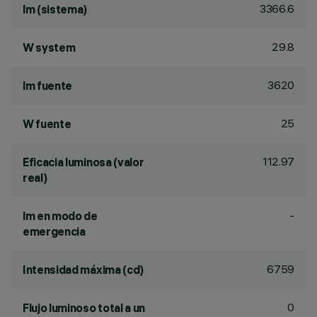
3366.6
lm (sistema)
29.8
W system
3620
lm fuente
25
W fuente
112.97
Eficacia luminosa (valor
real)
-
lm en modo de
emergencia
6759
Intensidad máxima (cd)
0
Flujo luminoso total a un