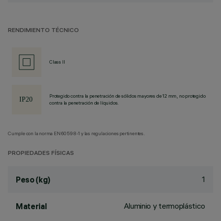
RENDIMIENTO TÉCNICO
Class II
Protegido contra la penetración de sólidos mayores de 12 mm, no protegido
contra la penetración de líquidos.
Cumple con la norma EN60598-1 y las regulaciones pertinentes.
PROPIEDADES FÍSICAS
1
Peso (kg)
Aluminio y termoplástico
Material