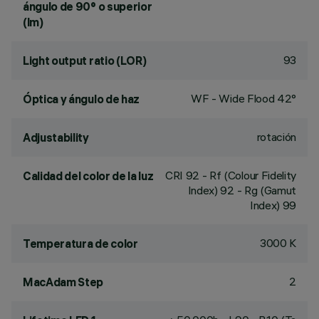
ángulo de 90° o superior
(lm)
93
Light output ratio (LOR)
WF - Wide Flood 42°
Óptica y ángulo de haz
rotación
Adjustability
CRI
92
- Rf (Colour Fidelity
Calidad del color de la luz
Index) 92 - Rg (Gamut
Index) 99
3000 K
Temperatura de color
2
MacAdam Step