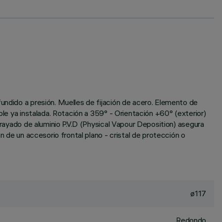
undido a presión. Muelles de fijación de acero. Elemento de
ble ya instalada. Rotación a 359° - Orientación +60° (exterior)
rrayado de aluminio P.V.D (Physical Vapour Deposition) asegura
n de un accesorio frontal plano - cristal de protección o
ø117
Redondo