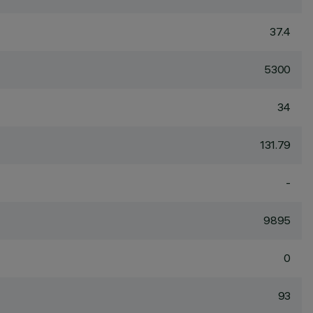
37.4
5300
34
131.79
-
9895
0
93