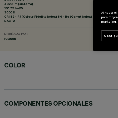
4929 lm (sistema)
131.79 lm/W
3000 K
Al hacer cl
CRI
82
- Rf (Colour Fidelity Index) 84 - Rg (Gamut Index) 95
para mejora
DALI-2
marketing.
DISEÑADO POR
Configu
iGuzzini
COLOR
COMPONENTES OPCIONALES