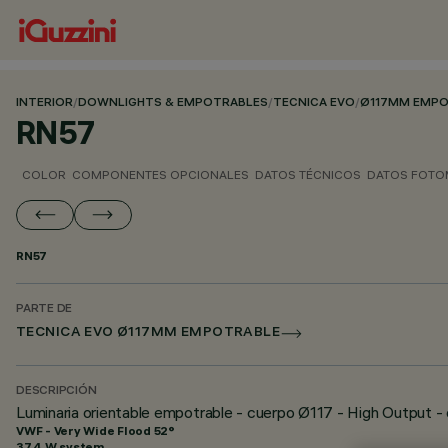
INTERIOR
/
DOWNLIGHTS & EMPOTRABLES
/
TECNICA EVO
/
Ø117MM EMPO
RN57
COLOR
COMPONENTES OPCIONALES
DATOS TÉCNICOS
DATOS FOTO
RN57
PARTE DE
TECNICA EVO Ø117MM EMPOTRABLE
DESCRIPCIÓN
Luminaria orientable empotrable - cuerpo Ø117 - High Output -
VWF - Very Wide Flood 52°
37.4 W system