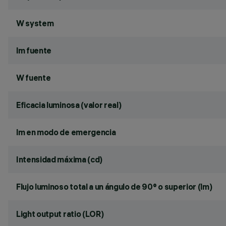
W system
lm fuente
W fuente
Eficacia luminosa (valor real)
lm en modo de emergencia
Intensidad máxima (cd)
Flujo luminoso total a un ángulo de 90° o superior (lm)
Light output ratio (LOR)