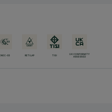
UK CONFORMITY
ENEC-03
RETILAP
TISI
ASSESSED