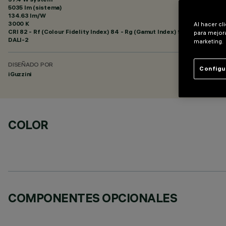
5035 lm (sistema)
134.63 lm/W
3000 K
Al hacer cl
CRI
82
- Rf (Colour Fidelity Index) 84 - Rg (Gamut Index) 95
para mejora
DALI-2
marketing.
DISEÑADO POR
Configu
iGuzzini
COLOR
COMPONENTES OPCIONALES