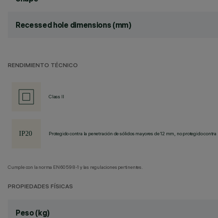
Recessed hole dimensions (mm)
RENDIMIENTO TÉCNICO
Class II
Protegido contra la penetración de sólidos mayores de 12 mm, no protegido contra 
Cumple con la norma EN60598-1 y las regulaciones pertinentes.
PROPIEDADES FÍSICAS
Peso (kg)