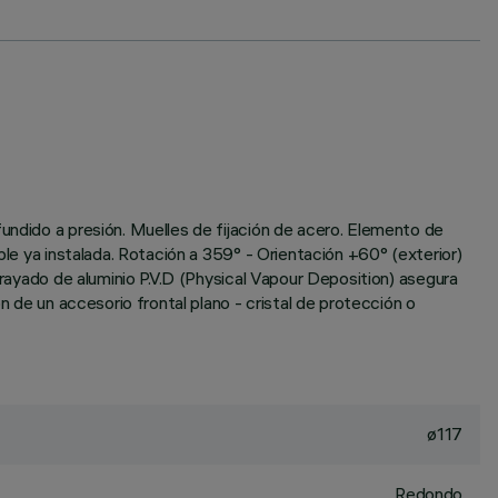
undido a presión. Muelles de fijación de acero. Elemento de
ble ya instalada. Rotación a 359° - Orientación +60° (exterior)
rrayado de aluminio P.V.D (Physical Vapour Deposition) asegura
n de un accesorio frontal plano - cristal de protección o
ø117
Redondo