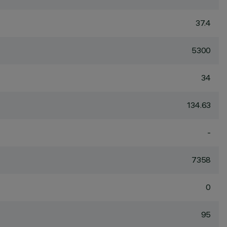
37.4
5300
34
134.63
-
7358
0
95