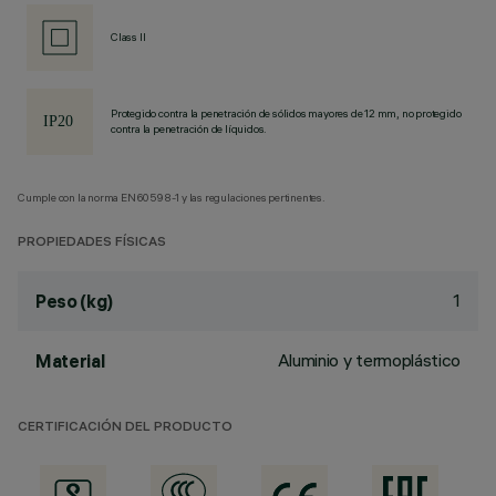
Class II
Protegido contra la penetración de sólidos mayores de 12 mm, no protegido
contra la penetración de líquidos.
Cumple con la norma EN60598-1 y las regulaciones pertinentes.
PROPIEDADES FÍSICAS
1
Peso (kg)
Aluminio y termoplástico
Material
CERTIFICACIÓN DEL PRODUCTO