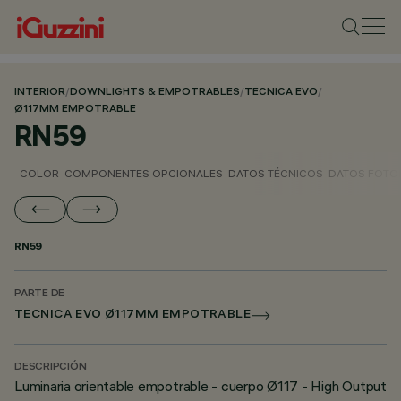
INTERIOR
/
DOWNLIGHTS & EMPOTRABLES
/
TECNICA EVO
/
Ø117MM EMPOTRABLE
RN59
COLOR
COMPONENTES OPCIONALES
DATOS TÉCNICOS
DATOS FOTO
RN59
PARTE DE
TECNICA EVO Ø117MM EMPOTRABLE
DESCRIPCIÓN
Luminaria orientable empotrable - cuerpo Ø117 - High Output