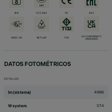
BIS
CCC S&E
CE
EAC
UK CONFORMITY
ENEC-03
RETILAP
TISI
ASSESSED
DATOS FOTOMÉTRICOS
DETALLES
4986
lm (sistema)
37.4
W system