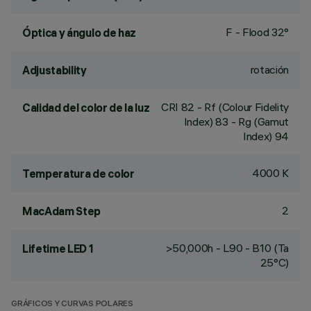
F - Flood 32°
Óptica y ángulo de haz
rotación
Adjustability
CRI
82
- Rf (Colour Fidelity
Calidad del color de la luz
Index) 83 - Rg (Gamut
Index) 94
4000 K
Temperatura de color
2
MacAdam Step
>50,000h - L90 - B10 (Ta
Lifetime LED 1
25°C)
GRÁFICOS Y CURVAS POLARES