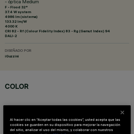
- óptica Medium
F - Flood 32°
37.4 W system
4986 lm (sistema)
133.32 lm/W
4000 K
CRI
82
- Rf (Colour Fidelity Index) 83 - Rg (Gamut Index) 94
DALI-2
DISEÑADO POR
iGuzzini
COLOR
Al hacer clic en “Aceptar todas las cookies”, usted acepta que las
cookies se guarden en su dispositivo para mejorar la navegación
COMPONENTES OPCIONALES
del sitio, analizar el uso del mismo, y colaborar con nuestros