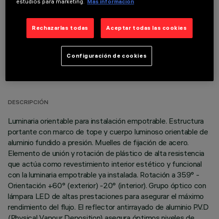
estudios para marketing.
Más información
Rechazarlas todas
Aceptar todas las cookies
Configuración de cookies
DATOS TÉCNICOS
ÚLTIMA ACTUALIZACIÓN: 06/08/2026
DESCRIPCIÓN
Luminaria orientable para instalación empotrable. Estructura
portante con marco de tope y cuerpo luminoso orientable de
aluminio fundido a presión. Muelles de fijación de acero.
Elemento de unión y rotación de plástico de alta resistencia
que actúa como revestimiento interior estético y funcional
con la luminaria empotrable ya instalada. Rotación a 359° -
Orientación +60° (exterior) -20° (interior). Grupo óptico con
lámpara LED de altas prestaciones para asegurar el máximo
rendimiento del flujo. El reflector antirrayado de aluminio P.V.D
(Physical Vapour Deposition) asegura óptimos niveles de