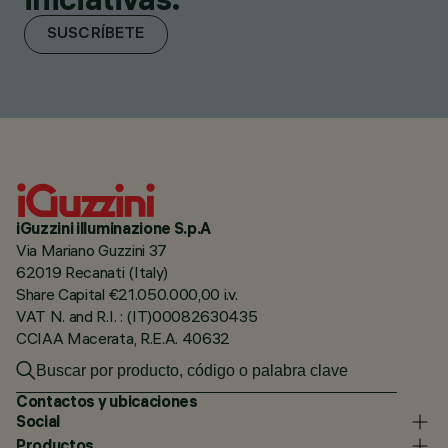
SUSCRÍBETE
iGuzzini illuminazione S.p.A
Via Mariano Guzzini 37
62019 Recanati (Italy)
Share Capital €21.050.000,00 i.v.
VAT N. and R.I. : (IT)00082630435
CCIAA Macerata, R.E.A. 40632
Contactos y ubicaciones
Social
Productos