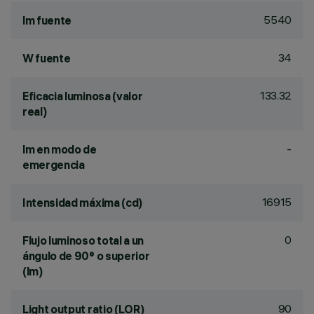
5540
lm fuente
34
W fuente
133.32
Eficacia luminosa (valor
real)
-
lm en modo de
emergencia
16915
Intensidad máxima (cd)
0
Flujo luminoso total a un
ángulo de 90° o superior
(lm)
90
Light output ratio (LOR)