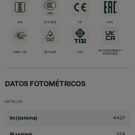
BIS
CCC S&E
CE
EAC
UK CONFORMITY
ENEC-03
RETILAP
TISI
ASSESSED
DATOS FOTOMÉTRICOS
DETALLES
4427
lm (sistema)
37.4
W system