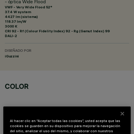
- óptica Wide Flood
VWF - Very Wide Flood 52°
37.4 W system
4427 lm (sistema)
118.37 lm/W
3000 K
CRI
92
- Rf (Colour Fidelity Index) 92 - Rg (Gamut Index) 99
DALI-2
DISEÑADO POR
iGuzzini
COLOR
Al hacer clic en “Aceptar todas las cookies”, usted acepta que las
cookies se guarden en su dispositivo para mejorar la navegación
COMPONENTES OPCIONALES
del sitio, analizar el uso del mismo, y colaborar con nuestros