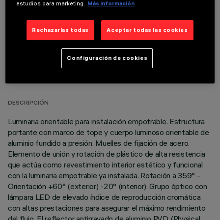
estudios para marketing.
Más información
Rechazarlas todas
Aceptar todas las cookies
Configuración de cookies
DATOS TÉCNICOS
ÚLTIMA ACTUALIZACIÓN: 06/08/2026
DESCRIPCIÓN
Luminaria orientable para instalación empotrable. Estructura
portante con marco de tope y cuerpo luminoso orientable de
aluminio fundido a presión. Muelles de fijación de acero.
Elemento de unión y rotación de plástico de alta resistencia
que actúa como revestimiento interior estético y funcional
con la luminaria empotrable ya instalada. Rotación a 359° -
Orientación +60° (exterior) -20° (interior). Grupo óptico con
lámpara LED de elevado índice de reproducción cromática
con altas prestaciones para asegurar el máximo rendimiento
del flujo. El reflector antirrayado de aluminio P.V.D (Physical