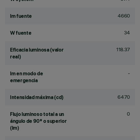
4660
lm fuente
34
W fuente
118.37
Eficacia luminosa (valor
real)
-
lm en modo de
emergencia
6470
Intensidad máxima (cd)
0
Flujo luminoso total a un
ángulo de 90° o superior
(lm)