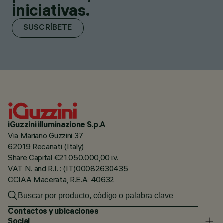
iniciativas.
SUSCRÍBETE
iGuzzini illuminazione S.p.A
Via Mariano Guzzini 37
62019 Recanati (Italy)
Share Capital €21.050.000,00 i.v.
VAT N. and R.I. : (IT)00082630435
CCIAA Macerata, R.E.A. 40632
Contactos y ubicaciones
Social