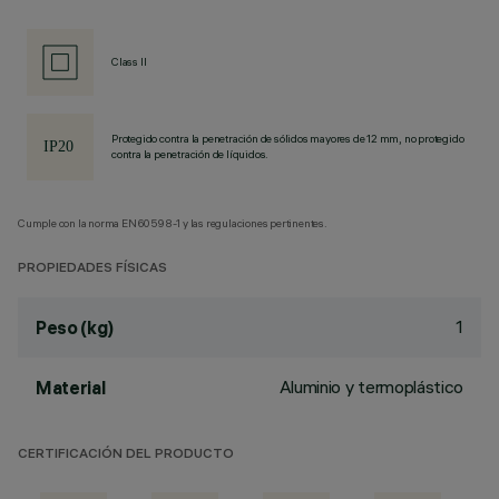
Class II
Protegido contra la penetración de sólidos mayores de 12 mm, no protegido
contra la penetración de líquidos.
Cumple con la norma EN60598-1 y las regulaciones pertinentes.
PROPIEDADES FÍSICAS
1
Peso (kg)
Aluminio y termoplástico
Material
CERTIFICACIÓN DEL PRODUCTO