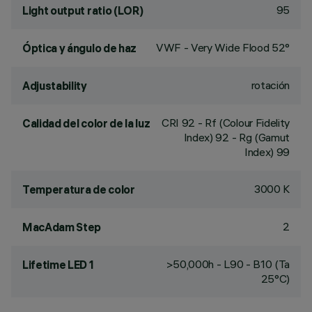
95
Light output ratio (LOR)
VWF - Very Wide Flood 52°
Óptica y ángulo de haz
rotación
Adjustability
CRI
92
- Rf (Colour Fidelity
Calidad del color de la luz
Index) 92 - Rg (Gamut
Index) 99
3000 K
Temperatura de color
2
MacAdam Step
>50,000h - L90 - B10 (Ta
Lifetime LED 1
25°C)