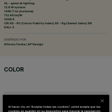
GL - general lighting
12.9 W system
1450.7 lm (sistema)
112.46 lm/W
3000 K
CRI
92
- Rf (Colour Fidelity Index) 92 - Rg (Gamut Index) 99
DALI-2
DISEÑADO POR
Alfonso Femia / AF*design
COLOR
ACCESORIOS NECESARIOS
Al hacer clic en “Aceptar todas las cookies”, usted acepta que las
cookies se guarden en su dispositivo para mejorar la navegación