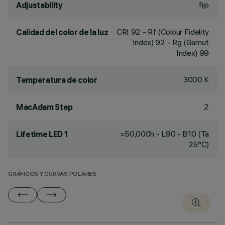
fijo
Adjustability
CRI
92
- Rf (Colour Fidelity
Calidad del color de la luz
Index) 92 - Rg (Gamut
Index) 99
3000 K
Temperatura de color
2
MacAdam Step
>50,000h - L90 - B10 (Ta
Lifetime LED 1
25°C)
GRÁFICOS Y CURVAS POLARES