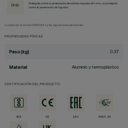
Protegido contra la penetración de sólidos mayores de 1 mm, no protegido
contra la penetración de líquidos.
Cumple con la norma EN60598-1 y las regulaciones pertinentes.
PROPIEDADES FÍSICAS
0.37
Peso (kg)
Aluminio y termoplástico
Material
CERTIFICACIÓN DEL PRODUCTO
BIS
CE
EAC
ENEC-03