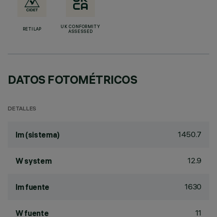
UK CONFORMITY
RETILAP
ASSESSED
DATOS FOTOMÉTRICOS
DETALLES
1450.7
lm (sistema)
12.9
W system
1630
lm fuente
11
W fuente