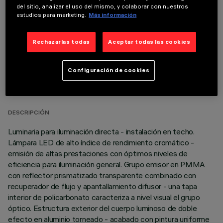
Es necesario pedir uno de los accesorios necesarios para instalar y utilizar correctamente el
del sitio, analizar el uso del mismo, y colaborar con nuestros
producto:
estudios para marketing.
Más información
Rechazarlas todas
Aceptar todas las cookies
DATOS TÉCNICOS
Configuración de cookies
ÚLTIMA ACTUALIZACIÓN: 06/08/2026
DESCRIPCIÓN
Luminaria para iluminación directa - instalación en techo.
Lámpara LED de alto índice de rendimiento cromático -
emisión de altas prestaciones con óptimos niveles de
eficiencia para iluminación general. Grupo emisor en PMMA
con reflector prismatizado transparente combinado con
recuperador de flujo y apantallamiento difusor - una tapa
interior de policarbonato caracteriza a nivel visual el grupo
óptico. Estructura exterior del cuerpo luminoso de doble
efecto en aluminio torneado - acabado con pintura uniforme