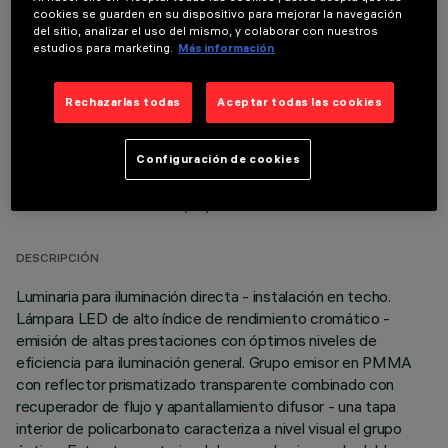
cookies se guarden en su dispositivo para mejorar la navegación
COMPONENTES OPCIONALES
del sitio, analizar el uso del mismo, y colaborar con nuestros
estudios para marketing.
Más información
Rechazarlas todas
Aceptar todas las cookies
Configuración de cookies
DATOS TÉCNICOS
ÚLTIMA ACTUALIZACIÓN: 05/08/2026
DESCRIPCIÓN
Luminaria para iluminación directa - instalación en techo.
Lámpara LED de alto índice de rendimiento cromático -
emisión de altas prestaciones con óptimos niveles de
eficiencia para iluminación general. Grupo emisor en PMMA
con reflector prismatizado transparente combinado con
recuperador de flujo y apantallamiento difusor - una tapa
interior de policarbonato caracteriza a nivel visual el grupo