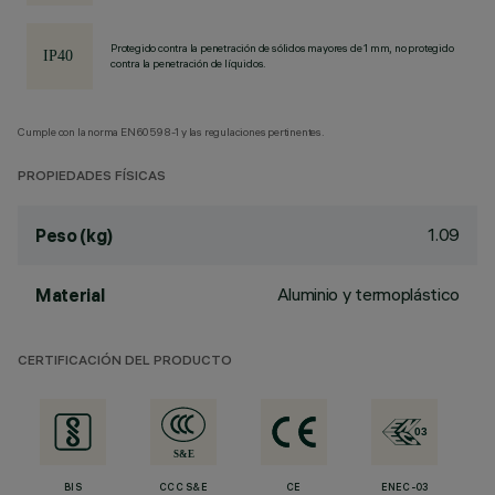
Protegido contra la penetración de sólidos mayores de 1 mm, no protegido
contra la penetración de líquidos.
Cumple con la norma EN60598-1 y las regulaciones pertinentes.
PROPIEDADES FÍSICAS
1.09
Peso (kg)
Aluminio y termoplástico
Material
CERTIFICACIÓN DEL PRODUCTO
BIS
CCC S&E
CE
ENEC-03