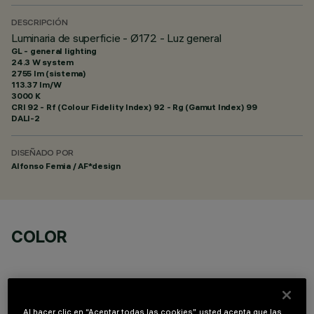
DESCRIPCIÓN
Luminaria de superficie - Ø172 - Luz general
GL - general lighting
24.3 W system
2755 lm (sistema)
113.37 lm/W
3000 K
CRI
92
- Rf (Colour Fidelity Index) 92 - Rg (Gamut Index) 99
DALI-2
DISEÑADO POR
Alfonso Femia / AF*design
COLOR
Al hacer clic en “Aceptar todas las cookies”, usted acepta que las