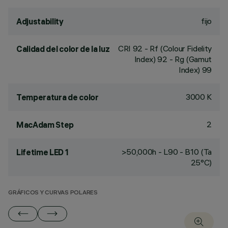
fijo
Adjustability
CRI
92
- Rf (Colour Fidelity
Calidad del color de la luz
Index) 92 - Rg (Gamut
Index) 99
3000 K
Temperatura de color
2
MacAdam Step
>50,000h - L90 - B10 (Ta
Lifetime LED 1
25°C)
GRÁFICOS Y CURVAS POLARES