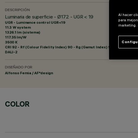
DESCRIPCIÓN
Al hacer cl
Luminaria de superficie - Ø172 - UGR < 19
para mejora
UGR - Luminance control UGR<19
marketing.
11.3 W system
1326.1 lm (sistema)
117.35 lm/W
3500 K
Configu
CRI
92
- Rf (Colour Fidelity Index) 90 - Rg (Gamut Index) 98
DALI-2
DISEÑADO POR
Alfonso Femia / AF*design
COLOR