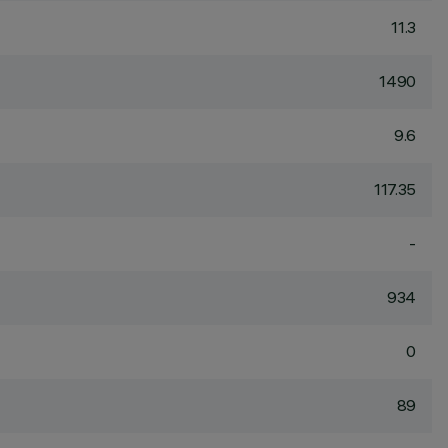
11.3
1490
9.6
117.35
-
934
0
89