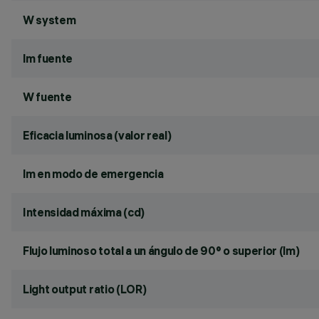
W system
lm fuente
W fuente
Eficacia luminosa (valor real)
lm en modo de emergencia
Intensidad máxima (cd)
Flujo luminoso total a un ángulo de 90° o superior (lm)
Light output ratio (LOR)