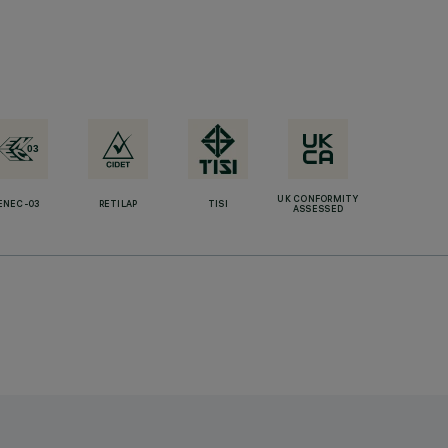
UK CONFORMITY
ENEC-03
RETILAP
TISI
ASSESSED