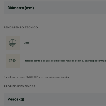
Diámetro (mm)
RENDIMIENTO TÉCNICO
Class I
Protegido contra la penetración de sólidos mayores de 1 mm, no protegido contra la
Cumple con la norma EN60598-1 y las regulaciones pertinentes.
PROPIEDADES FÍSICAS
Peso (kg)