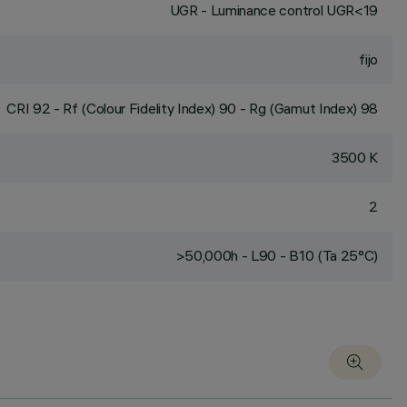
UGR - Luminance control UGR<19
fijo
CRI
92
- Rf (Colour Fidelity Index) 90 - Rg (Gamut Index) 98
3500 K
2
>50,000h - L90 - B10 (Ta 25°C)