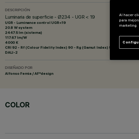
DESCRIPCIÓN
Al hacer cl
Luminaria de superficie - Ø234 - UGR < 19
para mejora
UGR - Luminance control UGR<19
marketing.
20.8 W system
2447.5 lm (sistema)
117.67 lm/W
4000 K
Configu
CRI
92
- Rf (Colour Fidelity Index) 90 - Rg (Gamut Index) 98
DALI-2
DISEÑADO POR
Alfonso Femia / AF*design
COLOR