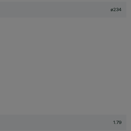
ø234
1.79