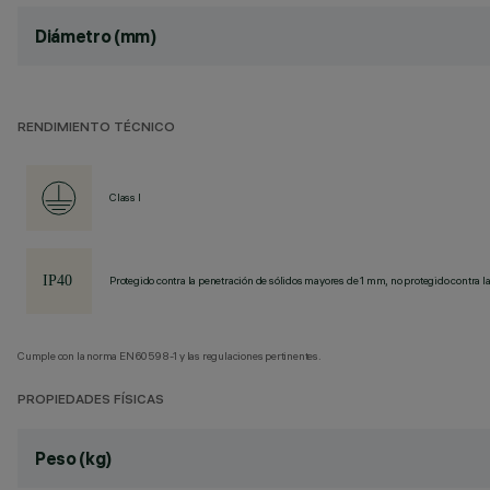
Diámetro (mm)
RENDIMIENTO TÉCNICO
Class I
Protegido contra la penetración de sólidos mayores de 1 mm, no protegido contra la
Cumple con la norma EN60598-1 y las regulaciones pertinentes.
PROPIEDADES FÍSICAS
Peso (kg)