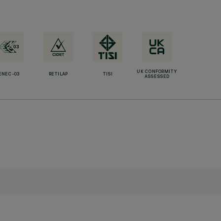
UK CONFORMITY
ENEC-03
RETILAP
TISI
ASSESSED