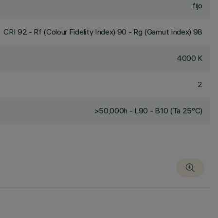
fijo
CRI
92
- Rf (Colour Fidelity Index) 90 - Rg (Gamut Index) 98
4000 K
2
>50,000h - L90 - B10 (Ta 25°C)