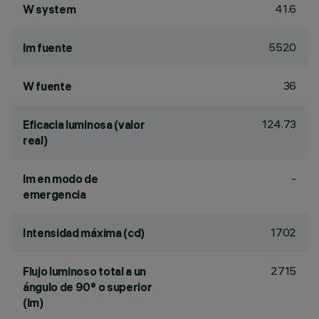
41.6
W system
5520
lm fuente
36
W fuente
124.73
Eficacia luminosa (valor
real)
-
lm en modo de
emergencia
1702
Intensidad máxima (cd)
2715
Flujo luminoso total a un
ángulo de 90° o superior
(lm)