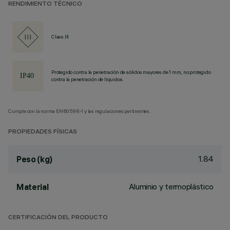
RENDIMIENTO TÉCNICO
Class III
Protegido contra la penetración de sólidos mayores de 1 mm, no protegido
contra la penetración de líquidos.
Cumple con la norma EN60598-1 y las regulaciones pertinentes.
PROPIEDADES FÍSICAS
1.84
Peso (kg)
Aluminio y termoplástico
Material
CERTIFICACIÓN DEL PRODUCTO