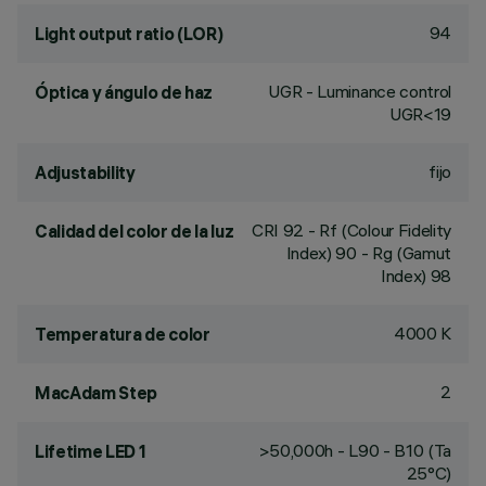
94
Light output ratio (LOR)
UGR - Luminance control
Óptica y ángulo de haz
UGR<19
fijo
Adjustability
CRI
92
- Rf (Colour Fidelity
Calidad del color de la luz
Index) 90 - Rg (Gamut
Index) 98
4000 K
Temperatura de color
2
MacAdam Step
>50,000h - L90 - B10 (Ta
Lifetime LED 1
25°C)