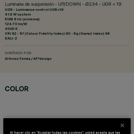
Luminaria de suspensión - UP/DOWN - Ø234 - UGR < 19
UGR - Luminance control UGR<19
41.6 W system
5188.8 lm (sistema)
124.73 lm/W
4000 K
CRI
92
- Rf (Colour Fidelity Index) 90 - Rg (Gamut Index) 98
DALI-2
DISEÑADO POR
Alfonso Femia / AF*design
COLOR
ACCESORIOS NECESARIOS
Al hacer clic en “Aceptar todas las cookies”, usted acepta que las