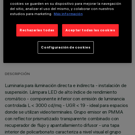
cookies se guarden en su dispositivo para mejorar la navegación
Es necesario pedir uno de los accesorios necesarios para instalar y utilizar correctamente el
del sitio, analizar el uso del mismo, y colaborar con nuestros
producto:
estudios para marketing.
Más información
Rechazarlas todas
Aceptar todas las cookies
Configuración de cookies
DATOS TÉCNICOS
ÚLTIMA ACTUALIZACIÓN: 06/08/2026
DESCRIPCIÓN
Luminaria para iluminación directa e indirecta - instalación de
suspensión. Lámpara LED de alto índice de rendimiento
cromático - componente inferior con emisión de luminancia
controlada L < 3000 cd/mq - UGR < 19 - ideal para espacios
donde se utilizan videoterminales. Grupo emisor en PMMA
con reflector prismatizado transparente combinado con
recuperador de flujo y apantallamiento difusor - una tapa
interior de policarbonato caracteriza a nivel visual el grupo