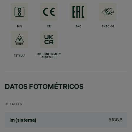
BIS
CE
EAC
ENEC-03
UK CONFORMITY
RETILAP
ASSESSED
DATOS FOTOMÉTRICOS
DETALLES
5188.8
lm (sistema)