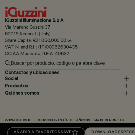
iGuzzini illuminazione S.p.A
Via Mariano Guzzini 37
62019 Recanati (Italy)
Share Capital €21.050.000,00 i.v.
VAT N. and R.I. : (IT)00082630435
CCIAA Macerata, R.E.A. 40632
Contactos y ubicaciones
Social
Productos
Quiénes somos
PRIVACIDAD
CERTIFICATIONS
GARANTÍA DE 5 AÑOS
SISTEMA DE DENUNCIAS
POLÍTICA DE COOKIES
ACCESSIBILITY STATEMENT
NUESTROS CÓDIGOS
AÑADIR A FAVORITOS
SAVE
DOWNLOADS
SPECS
KNOWLEDGE BASE (LOGIN REQUIRED)
DOWNLOADS