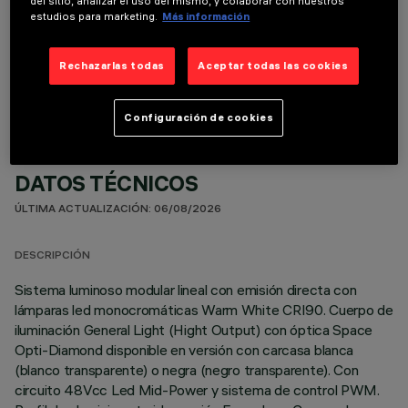
del sitio, analizar el uso del mismo, y colaborar con nuestros
estudios para marketing.
Más información
COMPONENTES OPCIONALES
Rechazarlas todas
Aceptar todas las cookies
Configuración de cookies
DATOS TÉCNICOS
ÚLTIMA ACTUALIZACIÓN: 06/08/2026
DESCRIPCIÓN
Sistema luminoso modular lineal con emisión directa con
lámparas led monocromáticas Warm White CRI90. Cuerpo de
iluminación General Light (Hight Output) con óptica Space
Opti-Diamond disponible en versión con carcasa blanca
(blanco transparente) o negra (negro transparente). Con
circuito 48Vcc Led Mid-Power y sistema de control PWM.