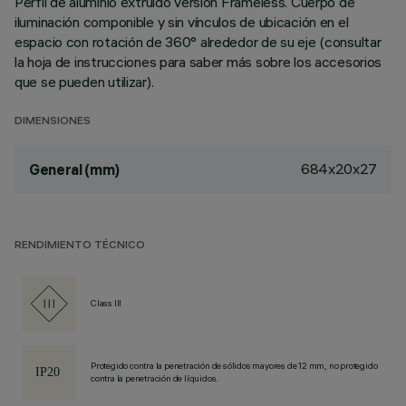
Perfil de aluminio extruido versión Frameless. Cuerpo de
iluminación componible y sin vínculos de ubicación en el
espacio con rotación de 360° alrededor de su eje (consultar
la hoja de instrucciones para saber más sobre los accesorios
que se pueden utilizar).
DIMENSIONES
684x20x27
General (mm)
RENDIMIENTO TÉCNICO
Class III
Protegido contra la penetración de sólidos mayores de 12 mm, no protegido
contra la penetración de líquidos.