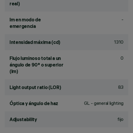
real)
-
lm en modo de
emergencia
1310
Intensidad máxima (cd)
0
Flujo luminoso total a un
ángulo de 90° o superior
(lm)
83
Light output ratio (LOR)
GL - general lighting
Óptica y ángulo de haz
fijo
Adjustability