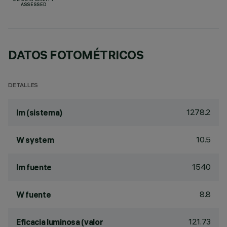
UK CONFORMITY
ASSESSED
DATOS FOTOMÉTRICOS
DETALLES
1278.2
lm (sistema)
10.5
W system
1540
lm fuente
8.8
W fuente
121.73
Eficacia luminosa (valor