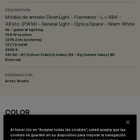
DESCRIPCIÓN
Módulo de emisión DownLight - Frameless - L = 684 -
48Vcc (PWM) - General Light - Óptica Space - Warm White
GL - general lighting
10.5 W system
1278.2 lm (sistema)
121.73 lm/W
3500 K
CRI
92
- Rf (Colour Fidelity Index) 89 - Rg (Gamut Index) 95
External
DISEÑADO POR
Artec Studio
COLOR
Al hacer clic en “Aceptar todas las cookies”, usted acepta que las
cookies se guarden en su dispositivo para mejorar la navegación