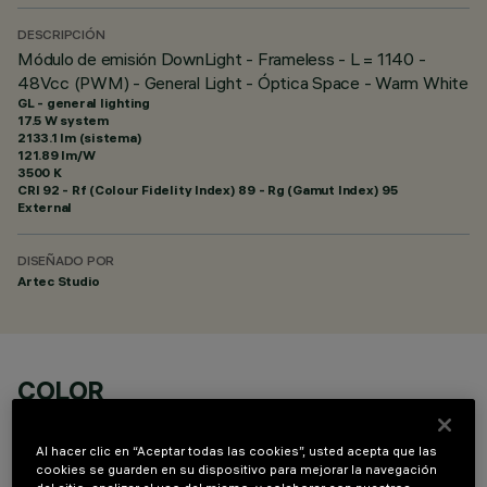
DESCRIPCIÓN
Módulo de emisión DownLight - Frameless - L = 1140 -
48Vcc (PWM) - General Light - Óptica Space - Warm White
GL - general lighting
17.5 W system
2133.1 lm (sistema)
121.89 lm/W
3500 K
CRI
92
- Rf (Colour Fidelity Index) 89 - Rg (Gamut Index) 95
External
DISEÑADO POR
Artec Studio
COLOR
Al hacer clic en “Aceptar todas las cookies”, usted acepta que las
cookies se guarden en su dispositivo para mejorar la navegación