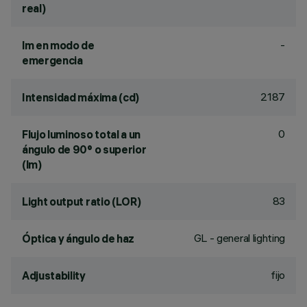
real)
-
lm en modo de
emergencia
2187
Intensidad máxima (cd)
0
Flujo luminoso total a un
ángulo de 90° o superior
(lm)
83
Light output ratio (LOR)
GL - general lighting
Óptica y ángulo de haz
fijo
Adjustability