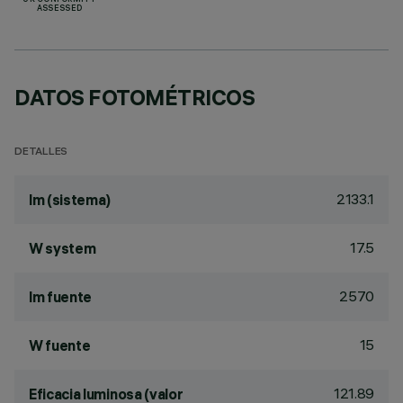
UK CONFORMITY
ASSESSED
DATOS FOTOMÉTRICOS
DETALLES
2133.1
lm (sistema)
17.5
W system
2570
lm fuente
15
W fuente
121.89
Eficacia luminosa (valor