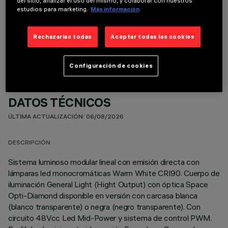
del sitio, analizar el uso del mismo, y colaborar con nuestros
estudios para marketing.
Más información
COMPONENTES OPCIONALES
Rechazarlas todas
Aceptar todas las cookies
Configuración de cookies
DATOS TÉCNICOS
ÚLTIMA ACTUALIZACIÓN: 06/08/2026
DESCRIPCIÓN
Sistema luminoso modular lineal con emisión directa con
lámparas led monocromáticas Warm White CRI90. Cuerpo de
iluminación General Light (Hight Output) con óptica Space
Opti-Diamond disponible en versión con carcasa blanca
(blanco transparente) o negra (negro transparente). Con
circuito 48Vcc Led Mid-Power y sistema de control PWM.