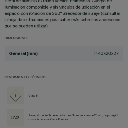
Perfil de aluminio extruido versión Frameless. Cuerpo de
iluminación componible y sin vínculos de ubicación en el
espacio con rotación de 360° alrededor de su eje (consultar
la hoja de instrucciones para saber más sobre los accesorios
que se pueden utilizar).
DIMENSIONES
1140x20x27
General (mm)
RENDIMIENTO TÉCNICO
Class III
Protegido contra la penetración de sólidos mayores de 12 mm, no protegido
contra la penetración de líquidos.