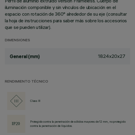
Perfil de aluminio extruido versión Frameless. Cuerpo de
iluminación componible y sin vínculos de ubicación en el
espacio con rotación de 360° alrededor de su eje (consultar
la hoja de instrucciones para saber más sobre los accesorios
que se pueden utilizar).
DIMENSIONES
1824x20x27
General (mm)
RENDIMIENTO TÉCNICO
Class III
Protegido contra la penetración de sólidos mayores de 12 mm, no protegido
contra la penetración de líquidos.