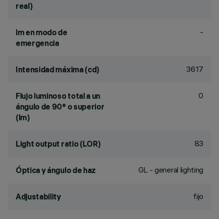
real)
-
lm en modo de
emergencia
3617
Intensidad máxima (cd)
0
Flujo luminoso total a un
ángulo de 90° o superior
(lm)
83
Light output ratio (LOR)
GL - general lighting
Óptica y ángulo de haz
fijo
Adjustability