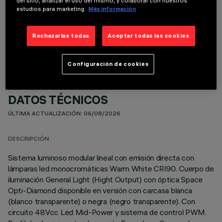
del sitio, analizar el uso del mismo, y colaborar con nuestros
estudios para marketing.
Más información
COMPONENTES OPCIONALES
Rechazarlas todas
Aceptar todas las cookies
Configuración de cookies
DATOS TÉCNICOS
ÚLTIMA ACTUALIZACIÓN: 06/08/2026
DESCRIPCIÓN
Sistema luminoso modular lineal con emisión directa con
lámparas led monocromáticas Warm White CRI90. Cuerpo de
iluminación General Light (Hight Output) con óptica Space
Opti-Diamond disponible en versión con carcasa blanca
(blanco transparente) o negra (negro transparente). Con
circuito 48Vcc Led Mid-Power y sistema de control PWM.