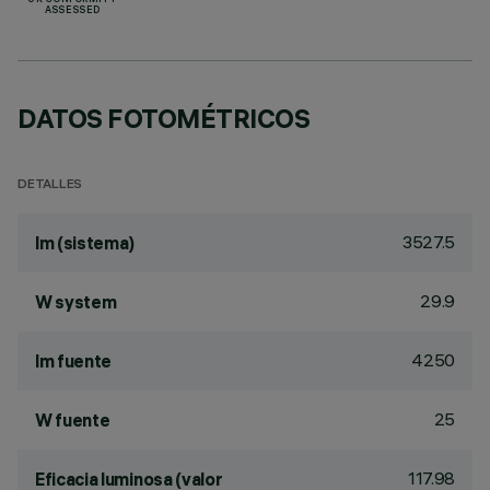
UK CONFORMITY
ASSESSED
DATOS FOTOMÉTRICOS
DETALLES
3527.5
lm (sistema)
29.9
W system
4250
lm fuente
25
W fuente
117.98
Eficacia luminosa (valor