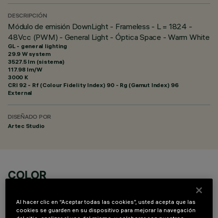
DESCRIPCIÓN
Módulo de emisión DownLight - Frameless - L = 1824 -
48Vcc (PWM) - General Light - Óptica Space - Warm White
GL - general lighting
29.9 W system
3527.5 lm (sistema)
117.98 lm/W
3000 K
CRI
92
- Rf (Colour Fidelity Index) 90 - Rg (Gamut Index) 96
External
DISEÑADO POR
Artec Studio
COLOR
Al hacer clic en “Aceptar todas las cookies”, usted acepta que las
cookies se guarden en su dispositivo para mejorar la navegación