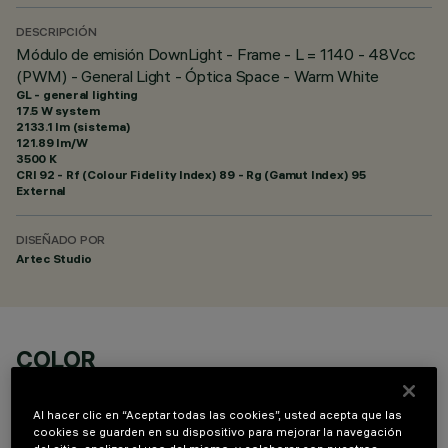
DESCRIPCIÓN
Módulo de emisión DownLight - Frame - L = 1140 - 48Vcc
(PWM) - General Light - Óptica Space - Warm White
GL - general lighting
17.5 W system
2133.1 lm (sistema)
121.89 lm/W
3500 K
CRI
92
- Rf (Colour Fidelity Index) 89 - Rg (Gamut Index) 95
External
DISEÑADO POR
Artec Studio
COLOR
Al hacer clic en “Aceptar todas las cookies”, usted acepta que las
cookies se guarden en su dispositivo para mejorar la navegación