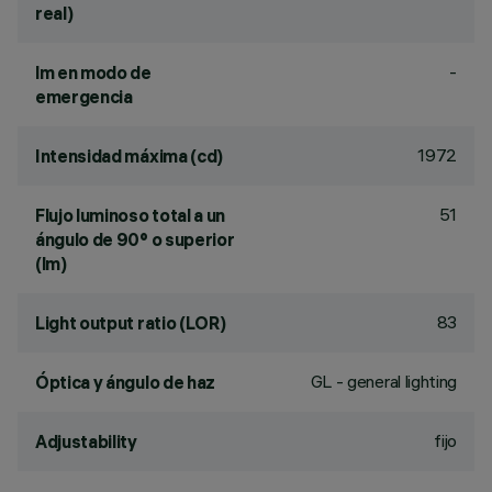
real)
-
lm en modo de
emergencia
1972
Intensidad máxima (cd)
51
Flujo luminoso total a un
ángulo de 90° o superior
(lm)
83
Light output ratio (LOR)
GL - general lighting
Óptica y ángulo de haz
fijo
Adjustability