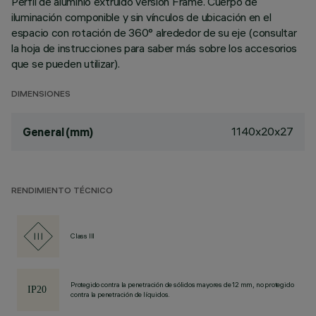
Perfil de aluminio extruido versión Frame. Cuerpo de
iluminación componible y sin vínculos de ubicación en el
espacio con rotación de 360° alrededor de su eje (consultar
la hoja de instrucciones para saber más sobre los accesorios
que se pueden utilizar).
DIMENSIONES
1140x20x27
General (mm)
RENDIMIENTO TÉCNICO
Class III
Protegido contra la penetración de sólidos mayores de 12 mm, no protegido
contra la penetración de líquidos.