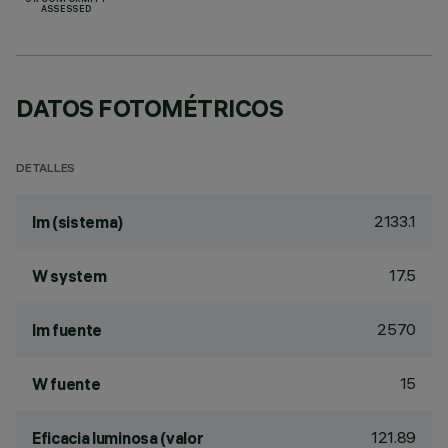
UK CONFORMITY
ASSESSED
DATOS FOTOMÉTRICOS
DETALLES
2133.1
lm (sistema)
17.5
W system
2570
lm fuente
15
W fuente
121.89
Eficacia luminosa (valor