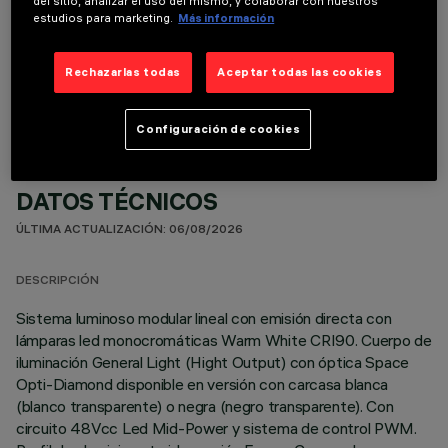
del sitio, analizar el uso del mismo, y colaborar con nuestros
estudios para marketing.
Más información
COMPONENTES OPCIONALES
Rechazarlas todas
Aceptar todas las cookies
Configuración de cookies
DATOS TÉCNICOS
ÚLTIMA ACTUALIZACIÓN: 06/08/2026
DESCRIPCIÓN
Sistema luminoso modular lineal con emisión directa con
lámparas led monocromáticas Warm White CRI90. Cuerpo de
iluminación General Light (Hight Output) con óptica Space
Opti-Diamond disponible en versión con carcasa blanca
(blanco transparente) o negra (negro transparente). Con
circuito 48Vcc Led Mid-Power y sistema de control PWM.