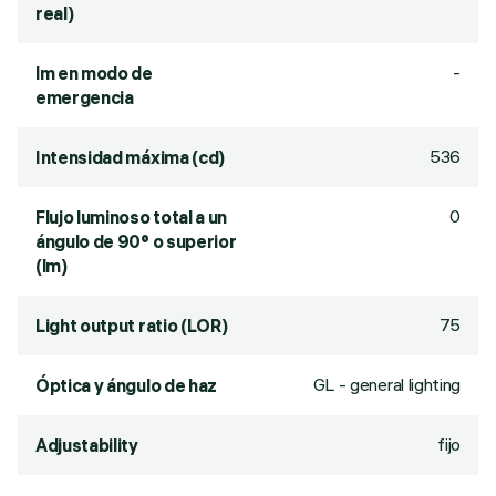
real)
-
lm en modo de
emergencia
536
Intensidad máxima (cd)
0
Flujo luminoso total a un
ángulo de 90° o superior
(lm)
75
Light output ratio (LOR)
GL - general lighting
Óptica y ángulo de haz
fijo
Adjustability