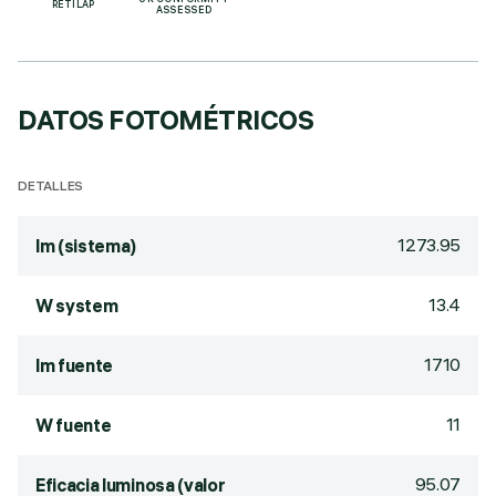
UK CONFORMITY
RETILAP
ASSESSED
DATOS FOTOMÉTRICOS
DETALLES
1273.95
lm (sistema)
13.4
W system
1710
lm fuente
11
W fuente
95.07
Eficacia luminosa (valor