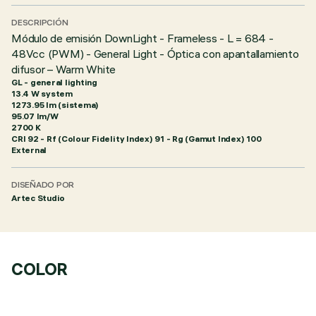
DESCRIPCIÓN
Módulo de emisión DownLight - Frameless - L = 684 -
48Vcc (PWM) - General Light - Óptica con apantallamiento
difusor – Warm White
GL - general lighting
13.4 W system
1273.95 lm (sistema)
95.07 lm/W
2700 K
CRI
92
- Rf (Colour Fidelity Index) 91 - Rg (Gamut Index) 100
External
DISEÑADO POR
Artec Studio
COLOR