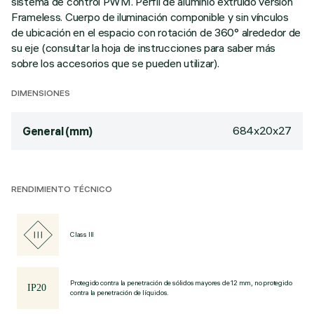
sistema de control PWM. Perfil de aluminio extruido versión
Frameless. Cuerpo de iluminación componible y sin vínculos
de ubicación en el espacio con rotación de 360° alrededor de
su eje (consultar la hoja de instrucciones para saber más
sobre los accesorios que se pueden utilizar).
DIMENSIONES
684x20x27
General (mm)
RENDIMIENTO TÉCNICO
Class III
Protegido contra la penetración de sólidos mayores de 12 mm, no protegido
contra la penetración de líquidos.