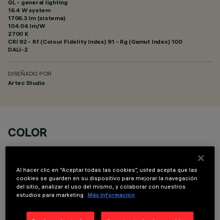
GL - general lighting
16.4 W system
1706.3 lm (sistema)
104.04 lm/W
2700 K
CRI
92
- Rf (Colour Fidelity Index) 91 - Rg (Gamut Index) 100
DALI-2
DISEÑADO POR
Artec Studio
COLOR
Al hacer clic en “Aceptar todas las cookies”, usted acepta que las
cookies se guarden en su dispositivo para mejorar la navegación
del sitio, analizar el uso del mismo, y colaborar con nuestros
estudios para marketing.
Más información
DATOS TÉCNICOS
ÚLTIMA ACTUALIZACIÓN: 06/08/2026