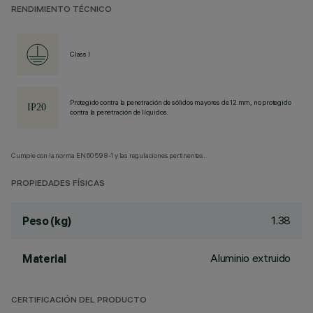
RENDIMIENTO TÉCNICO
Class I
Protegido contra la penetración de sólidos mayores de 12 mm, no protegido
contra la penetración de líquidos.
Cumple con la norma EN60598-1 y las regulaciones pertinentes.
PROPIEDADES FÍSICAS
1.38
Peso (kg)
Aluminio extruido
Material
CERTIFICACIÓN DEL PRODUCTO