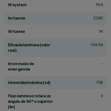
16.4
W system
2260
lm fuente
14
W fuente
104.04
Eficacia luminosa (valor
real)
-
lm en modo de
emergencia
758
Intensidad máxima (cd)
0
Flujo luminoso total a un
ángulo de 90° o superior
(lm)