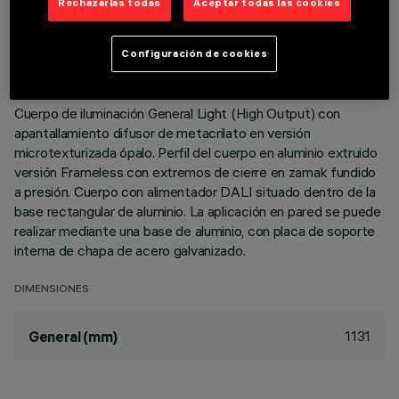
Rechazarlas todas
Aceptar todas las cookies
DESCRIPCIÓN
Configuración de cookies
Luminaria de pared para interiores con emisión indirecta H =
1131. Módulo con leds monocromáticos 2700K CRI90.
Cuerpo de iluminación General Light (High Output) con
apantallamiento difusor de metacrilato en versión
microtexturizada ópalo. Perfil del cuerpo en aluminio extruido
versión Frameless con extremos de cierre en zamak fundido
a presión. Cuerpo con alimentador DALI situado dentro de la
base rectangular de aluminio. La aplicación en pared se puede
realizar mediante una base de aluminio, con placa de soporte
interna de chapa de acero galvanizado.
DIMENSIONES
1131
General (mm)