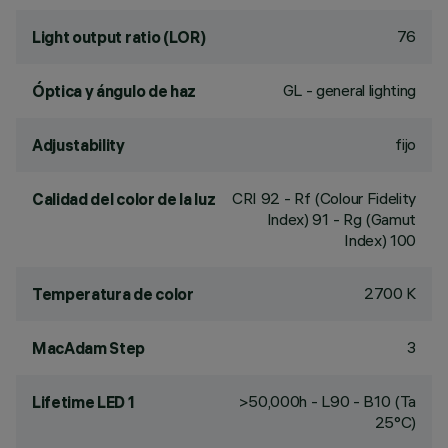
76
Light output ratio (LOR)
GL - general lighting
Óptica y ángulo de haz
fijo
Adjustability
CRI
92
- Rf (Colour Fidelity
Calidad del color de la luz
Index) 91 - Rg (Gamut
Index) 100
2700 K
Temperatura de color
3
MacAdam Step
>50,000h - L90 - B10 (Ta
Lifetime LED 1
25°C)