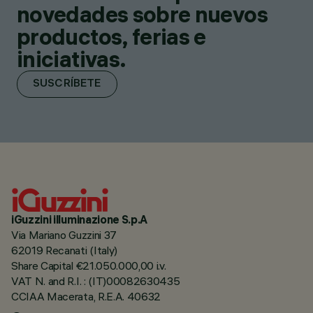
novedades sobre nuevos
productos, ferias e
iniciativas.
SUSCRÍBETE
iGuzzini illuminazione S.p.A
Via Mariano Guzzini 37
62019 Recanati (Italy)
Share Capital €21.050.000,00 i.v.
VAT N. and R.I. : (IT)00082630435
CCIAA Macerata, R.E.A. 40632