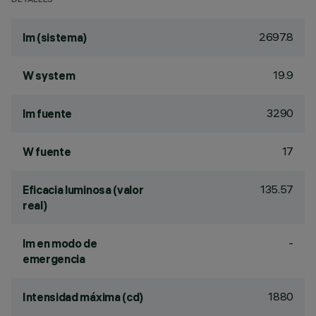
DETALLES
2697.8
lm (sistema)
19.9
W system
3290
lm fuente
17
W fuente
135.57
Eficacia luminosa (valor
real)
-
lm en modo de
emergencia
1880
Intensidad máxima (cd)