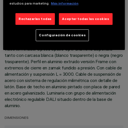
estudios para marketing.
Más información
DESCRIPCIÓN
Rechazarlas todas
Aceptar todas las cookies
Cuerpo de iluminación con emisión directa (70%) / indirecta
(30%) con leds monocromáticos 4000K CRI90. Versión para
Configuración de cookies
emisión con luminancia controlada UGR < 19 - conforme con
la norma para uso en espacios donde se utilizan
videoterminales. Óptica Space Opti-Diamond disponible
tanto con carcasa blanca (blanco trasparente) o negra (negro
trasparente). Perfil en aluminio extruido versión Frame con
extremos de cierre en zamak fundido a presión. Con cable de
alimentación y suspensión L = 3000. Cable de suspensión de
acero con sistema de regulación milimétrica con detalle de
latón. Base de techo en aluminio pintado con placa de pared
en acero galvanizado. Luminaria con grupo de alimentación
electrónico regulable DALI situado dentro de la base de
aluminio.
DIMENSIONES