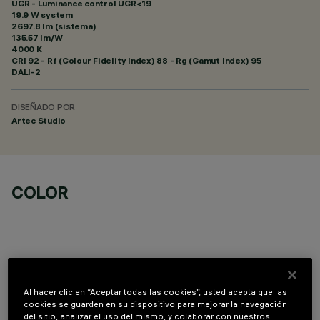
UGR - Luminance control UGR<19
19.9 W system
2697.8 lm (sistema)
135.57 lm/W
4000 K
CRI
92
- Rf (Colour Fidelity Index) 88 - Rg (Gamut Index) 95
DALI-2
DISEÑADO POR
Artec Studio
COLOR
DATOS TÉCNICOS
Al hacer clic en “Aceptar todas las cookies”, usted acepta que las
cookies se guarden en su dispositivo para mejorar la navegación
del sitio, analizar el uso del mismo, y colaborar con nuestros
ÚLTIMA ACTUALIZACIÓN: 06/08/2026