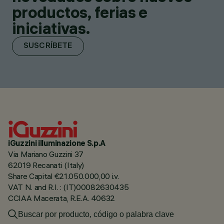
productos, ferias e
iniciativas.
SUSCRÍBETE
iGuzzini illuminazione S.p.A
Via Mariano Guzzini 37
62019 Recanati (Italy)
Share Capital €21.050.000,00 i.v.
VAT N. and R.I. : (IT)00082630435
CCIAA Macerata, R.E.A. 40632