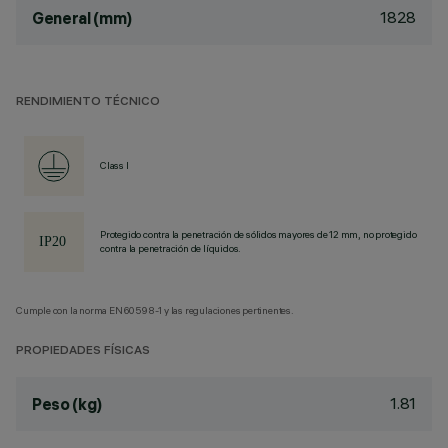
1828
General (mm)
RENDIMIENTO TÉCNICO
Class I
Protegido contra la penetración de sólidos mayores de 12 mm, no protegido
contra la penetración de líquidos.
Cumple con la norma EN60598-1 y las regulaciones pertinentes.
PROPIEDADES FÍSICAS
1.81
Peso (kg)