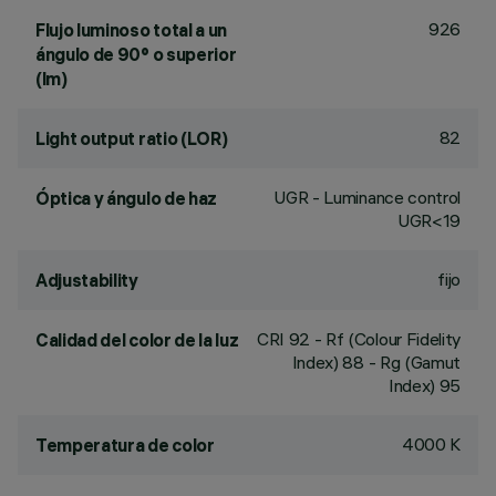
926
Flujo luminoso total a un
ángulo de 90° o superior
(lm)
82
Light output ratio (LOR)
UGR - Luminance control
Óptica y ángulo de haz
UGR<19
fijo
Adjustability
CRI
92
- Rf (Colour Fidelity
Calidad del color de la luz
Index) 88 - Rg (Gamut
Index) 95
4000 K
Temperatura de color