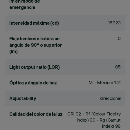
-
lm en modo de
emergencia
18923
Intensidad máxima (cd)
0
Flujo luminoso total a un
ángulo de 90° o superior
(lm)
85
Light output ratio (LOR)
M - Medium 14°
Óptica y ángulo de haz
direccional
Adjustability
CRI
92
- Rf (Colour Fidelity
Calidad del color de la luz
Index) 90 - Rg (Gamut
Index) 98