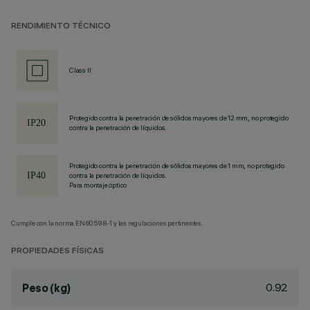
RENDIMIENTO TÉCNICO
Class II
Protegido contra la penetración de sólidos mayores de 12 mm, no protegido
contra la penetración de líquidos.
Protegido contra la penetración de sólidos mayores de 1 mm, no protegido
contra la penetración de líquidos.
Para montaje óptico
Cumple con la norma EN60598-1 y las regulaciones pertinentes.
PROPIEDADES FÍSICAS
0.92
Peso (kg)