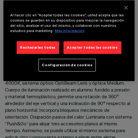
Al hacer clic en “Aceptar todas las cookies”, usted acepta que las
cookies se guarden en su dispositivo para mejorar la navegación
del sitio, analizar el uso del mismo, y colaborar con nuestros
estudios para marketing.
Más información
DATOS TÉCNICOS
ÚLTIMA ACTUALIZACIÓN: 05/08/2026
Rechazarlas todas
Aceptar todas las cookies
DESCRIPCIÓN
Configuración de cookies
Proyector orientable con adaptador para instalación en raíl de
tensión de red. Led de alto rendimiento cromático en tono
4000K, sistema óptico OptiBeam Lens y óptica Medium.
Cuerpo de iluminación realizado en aluminio fundido a presión
y material termoplástico, permite una rotación de 360º
alrededor del eje vertical y una inclinación de 90° respecto al
plano horizontal. Incorpora bloqueos mecánicos de
orientación. Disipación pasiva del calor. Luminaria con sistema
“Push&Go” para alojar tres accesorios planos al mismo
tiempo. Asimismo, se puede utilizar el mismo sistema para
aplicar otro componente externo a elegir entre aletas