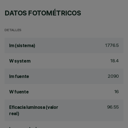
DATOS FOTOMÉTRICOS
DETALLES
1776.5
lm (sistema)
18.4
W system
2090
lm fuente
16
W fuente
96.55
Eficacia luminosa (valor
real)