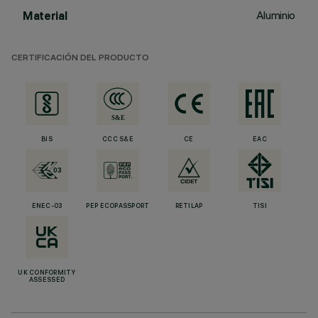
Aluminio
Material
CERTIFICACIÓN DEL PRODUCTO
BIS
CCC S&E
CE
EAC
ENEC-03
PEP ECOPASSPORT
RETILAP
TISI
UK CONFORMITY
ASSESSED