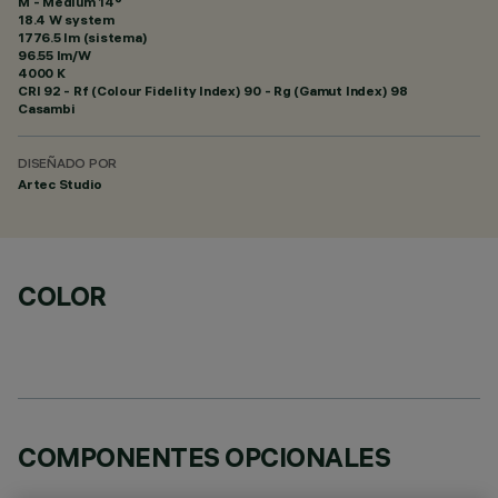
M - Medium 14°
18.4 W system
1776.5 lm (sistema)
96.55 lm/W
4000 K
CRI
92
- Rf (Colour Fidelity Index) 90 - Rg (Gamut Index) 98
Casambi
DISEÑADO POR
Artec Studio
COLOR
COMPONENTES OPCIONALES