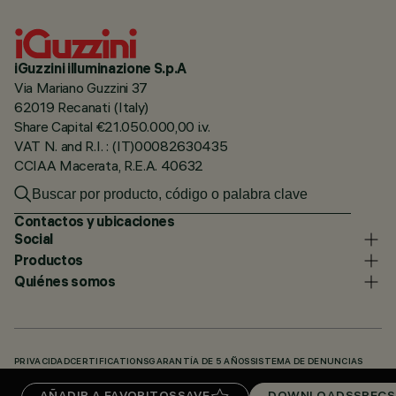
iGuzzini illuminazione S.p.A
Via Mariano Guzzini 37
62019 Recanati (Italy)
Share Capital €21.050.000,00 i.v.
VAT N. and R.I. : (IT)00082630435
CCIAA Macerata, R.E.A. 40632
Contactos y ubicaciones
Social
Productos
Quiénes somos
PRIVACIDAD
CERTIFICATIONS
GARANTÍA DE 5 AÑOS
SISTEMA DE DENUNCIAS
POLÍTICA DE COOKIES
ACCESSIBILITY STATEMENT
NUESTROS CÓDIGOS