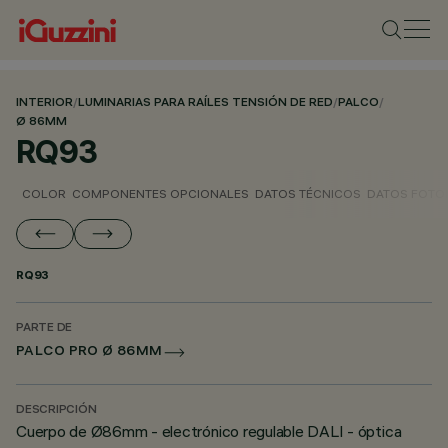
INTERIOR
/
LUMINARIAS PARA RAÍLES TENSIÓN DE RED
/
PALCO
/
Ø 86MM
RQ93
COLOR
COMPONENTES OPCIONALES
DATOS TÉCNICOS
DATOS FOTO
RQ93
PARTE DE
PALCO PRO Ø 86MM
DESCRIPCIÓN
Cuerpo de Ø86mm - electrónico regulable DALI - óptica