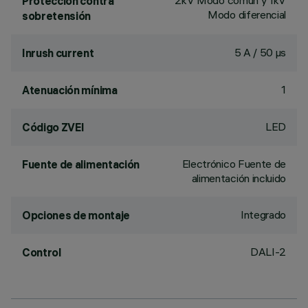
2kV Modo común y 1kV
Protección contra
Modo diferencial
sobretensión
5 A / 50 µs
Inrush current
1
Atenuación mínima
LED
Código ZVEI
Electrónico Fuente de
Fuente de alimentación
alimentación incluido
Integrado
Opciones de montaje
DALI-2
Control