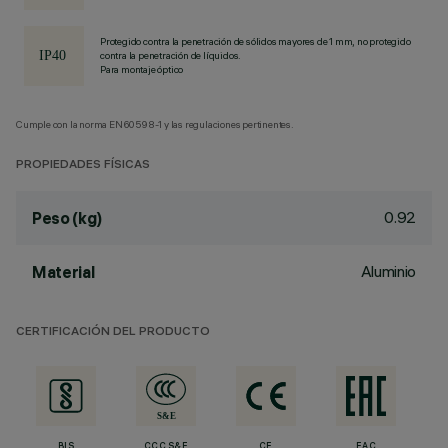
Protegido contra la penetración de sólidos mayores de 1 mm, no protegido
contra la penetración de líquidos.
Para montaje óptico
Cumple con la norma EN60598-1 y las regulaciones pertinentes.
PROPIEDADES FÍSICAS
0.92
Peso (kg)
Aluminio
Material
CERTIFICACIÓN DEL PRODUCTO
BIS
CCC S&E
CE
EAC