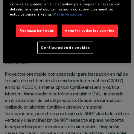
cookies se guarden en su dispositivo para mejorar la navegación
del sitio, analizar el uso del mismo, y colaborar con nuestros
estudios para marketing.
Más información
Rechazarlas todas
Aceptar todas las cookies
DATOS TÉCNICOS
Configuración de cookies
ÚLTIMA ACTUALIZACIÓN: 05/08/2026
DESCRIPCIÓN
Proyector orientable con adaptador para instalación en raíl de
tensión de red. Led de alto rendimiento cromático (CRI97)
en tono 4000K, sistema óptico OptiBeam Lens y óptica
Medium. Alimentador electrónico regulable DALI integrado
en el adaptador de raíl del producto. Cuerpo de iluminación
realizado en aluminio fundido a presión y material
termoplástico, permite una rotación de 360º alrededor del eje
vertical y una inclinación de 90° respecto al plano horizontal.
Incorpora bloqueos mecánicos de orientación. Disipación
pasiva del calor. Luminaria con sistema “Push&Go” para alojar