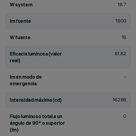
18.7
W system
1800
lm fuente
16
W fuente
81.82
Eficacia luminosa (valor
real)
-
lm en modo de
emergencia
16298
Intensidad máxima (cd)
0
Flujo luminoso total a un
ángulo de 90° o superior
(lm)