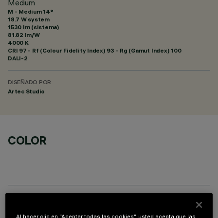
Medium
M - Medium 14°
18.7 W system
1530 lm (sistema)
81.82 lm/W
4000 K
CRI
97
- Rf (Colour Fidelity Index) 93 - Rg (Gamut Index) 100
DALI-2
DISEÑADO POR
Artec Studio
COLOR
COMPONENTES OPCIONALES
Al hacer clic en “Aceptar todas las cookies”, usted acepta que las