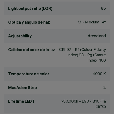
85
Light output ratio (LOR)
M - Medium 14°
Óptica y ángulo de haz
direccional
Adjustability
CRI
97
- Rf (Colour Fidelity
Calidad del color de la luz
Index) 93 - Rg (Gamut
Index) 100
4000 K
Temperatura de color
2
MacAdam Step
>50,000h - L90 - B10 (Ta
Lifetime LED 1
25°C)