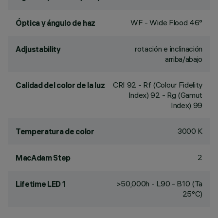
WF - Wide Flood 46°
Óptica y ángulo de haz
rotación e inclinación
Adjustability
arriba/abajo
CRI
92
- Rf (Colour Fidelity
Calidad del color de la luz
Index) 92 - Rg (Gamut
Index) 99
3000 K
Temperatura de color
2
MacAdam Step
>50,000h - L90 - B10 (Ta
Lifetime LED 1
25°C)