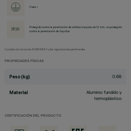
Class I
Protegido contra la penetración de sólidos mayores de 12 mm, no protegido
contra la penetración de líquidos.
Cumple con la norma EN60598-1 y las regulaciones pertinentes.
PROPIEDADES FÍSICAS
0.68
Peso (kg)
Aluminio fundido y
Material
termoplástico
CERTIFICACIÓN DEL PRODUCTO