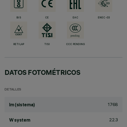
BIS
CE
EAC
ENEC-03
RETILAP
TISI
CCC PENDING
DATOS FOTOMÉTRICOS
DETALLES
1768
lm (sistema)
22.3
W system