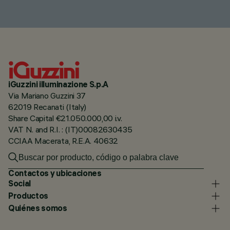
iGuzzini illuminazione S.p.A
Via Mariano Guzzini 37
62019 Recanati (Italy)
Share Capital €21.050.000,00 i.v.
VAT N. and R.I. : (IT)00082630435
CCIAA Macerata, R.E.A. 40632
Contactos y ubicaciones
Social
Productos
Quiénes somos