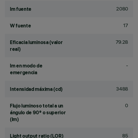
2080
lm fuente
17
W fuente
79.28
Eficacia luminosa (valor
real)
-
lm en modo de
emergencia
3488
Intensidad máxima (cd)
0
Flujo luminoso total a un
ángulo de 90° o superior
(lm)
85
Light output ratio (LOR)