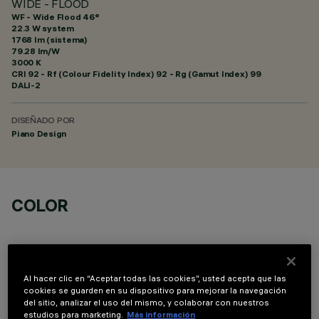
WIDE - FLOOD
WF - Wide Flood 46°
22.3 W system
1768 lm (sistema)
79.28 lm/W
3000 K
CRI
92
- Rf (Colour Fidelity Index) 92 - Rg (Gamut Index) 99
DALI-2
DISEÑADO POR
Piano Design
COLOR
Al hacer clic en “Aceptar todas las cookies”, usted acepta que las
cookies se guarden en su dispositivo para mejorar la navegación
del sitio, analizar el uso del mismo, y colaborar con nuestros
COMPONENTES OPCIONALES
estudios para marketing.
Más información