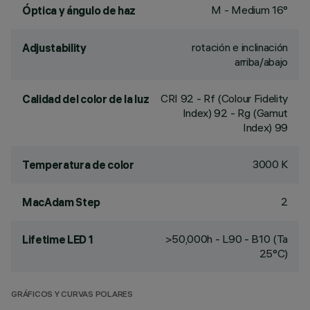
M - Medium 16°
Óptica y ángulo de haz
rotación e inclinación
Adjustability
arriba/abajo
CRI
92
- Rf (Colour Fidelity
Calidad del color de la luz
Index) 92 - Rg (Gamut
Index) 99
3000 K
Temperatura de color
2
MacAdam Step
>50,000h - L90 - B10 (Ta
Lifetime LED 1
25°C)
GRÁFICOS Y CURVAS POLARES