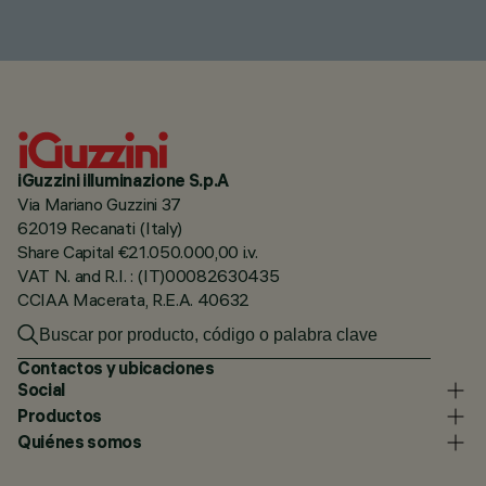
iGuzzini illuminazione S.p.A
Via Mariano Guzzini 37
62019 Recanati (Italy)
Share Capital €21.050.000,00 i.v.
VAT N. and R.I. : (IT)00082630435
CCIAA Macerata, R.E.A. 40632
Contactos y ubicaciones
Social
Productos
Quiénes somos