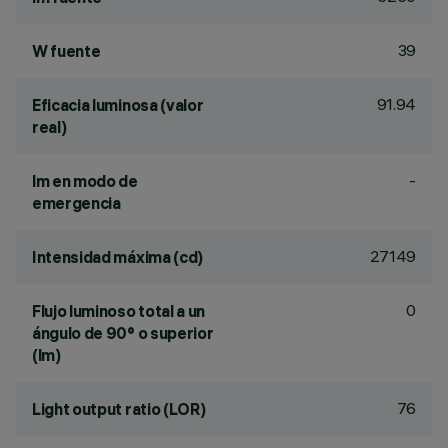
39
W fuente
91.94
Eficacia luminosa (valor
real)
-
lm en modo de
emergencia
27149
Intensidad máxima (cd)
0
Flujo luminoso total a un
ángulo de 90° o superior
(lm)
76
Light output ratio (LOR)