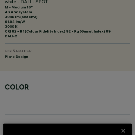
white - DALI - SPOT
M - Medium 16°
43.4 W system
3990 lm (sistema)
91.94 lm/W
3000 K
CRI
92
- Rf (Colour Fidelity Index) 92 - Rg (Gamut Index) 99
DALI-2
DISEÑADO POR
Piano Design
COLOR
COMPONENTES OPCIONALES