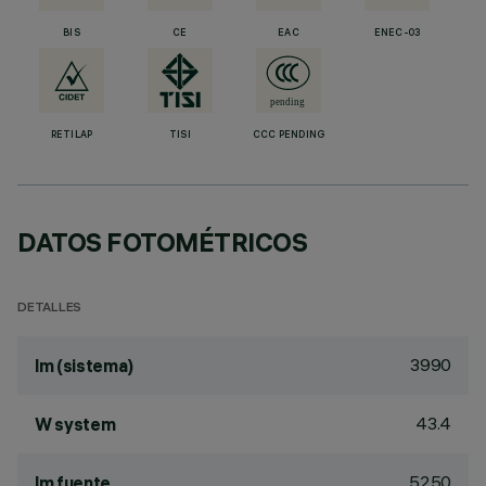
BIS
CE
EAC
ENEC-03
RETILAP
TISI
CCC PENDING
DATOS FOTOMÉTRICOS
DETALLES
3990
lm (sistema)
43.4
W system
5250
lm fuente