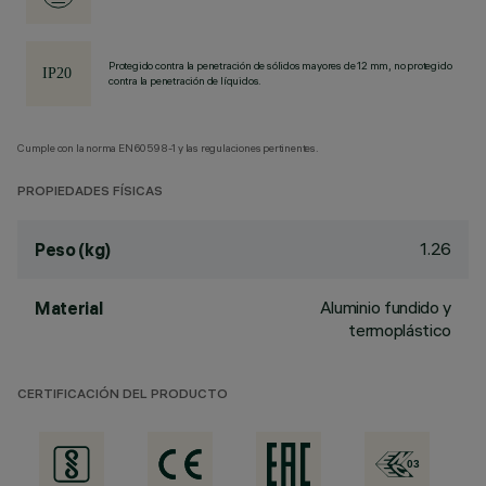
Protegido contra la penetración de sólidos mayores de 12 mm, no protegido
contra la penetración de líquidos.
Cumple con la norma EN60598-1 y las regulaciones pertinentes.
PROPIEDADES FÍSICAS
1.26
Peso (kg)
Aluminio fundido y
Material
termoplástico
CERTIFICACIÓN DEL PRODUCTO