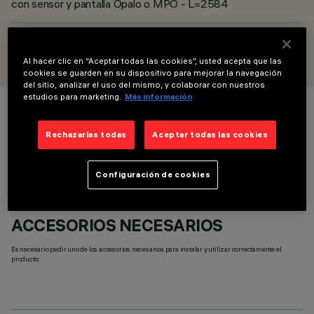
con sensor y pantalla Ópalo o MPO - L=2584
DISEÑADO POR
iGuzzini
Al hacer clic en “Aceptar todas las cookies”, usted acepta que las
cookies se guarden en su dispositivo para mejorar la navegación
del sitio, analizar el uso del mismo, y colaborar con nuestros
estudios para marketing.
Más información
COLOR
Rechazarlas todas
Aceptar todas las cookies
Configuración de cookies
ACCESORIOS NECESARIOS
Es necesario pedir uno de los accesorios necesarios para instalar y utilizar correctamente el
producto: