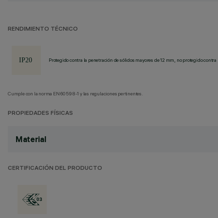
RENDIMIENTO TÉCNICO
Protegido contra la penetración de sólidos mayores de 12 mm, no protegido contra 
Cumple con la norma EN60598-1 y las regulaciones pertinentes.
PROPIEDADES FÍSICAS
Material
CERTIFICACIÓN DEL PRODUCTO