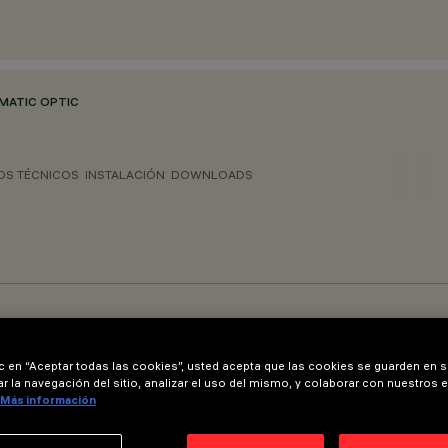
SMATIC OPTIC
OS TÉCNICOS
INSTALACIÓN
DOWNLOADS
ic en “Aceptar todas las cookies”, usted acepta que las cookies se guarden en s
r la navegación del sitio, analizar el uso del mismo, y colaborar con nuestros 
Más información
ra 2 módulos con sensor y pantalla Ópalo o MPO - L=2584