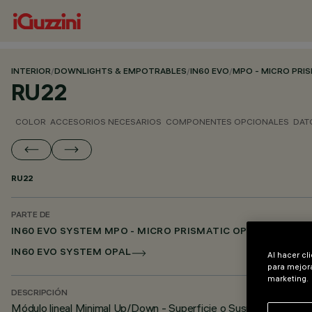
INTERIOR
/
DOWNLIGHTS & EMPOTRABLES
/
IN60 EVO
/
MPO - MICRO PRI
RU22
COLOR
ACCESORIOS NECESARIOS
COMPONENTES OPCIONALES
DAT
RU22
PARTE DE
IN60 EVO SYSTEM MPO - MICRO PRISMATIC OPTIC
IN60 EVO SYSTEM OPAL
Al hacer cl
para mejora
marketing.
DESCRIPCIÓN
Módulo lineal Minimal Up/Down - Superficie o Suspensión - pa