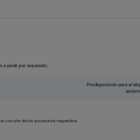
 a pedir por separado.;
Predisposición para el al
sistem
ar con uno de los accesorios requeridos