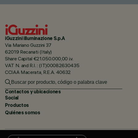
iGuzzini illuminazione S.p.A
Via Mariano Guzzini 37
62019 Recanati (Italy)
Share Capital €21.050.000,00 i.v.
VAT N. and R.I. : (IT)00082630435
CCIAA Macerata, R.E.A. 40632
Contactos y ubicaciones
Social
Productos
Quiénes somos