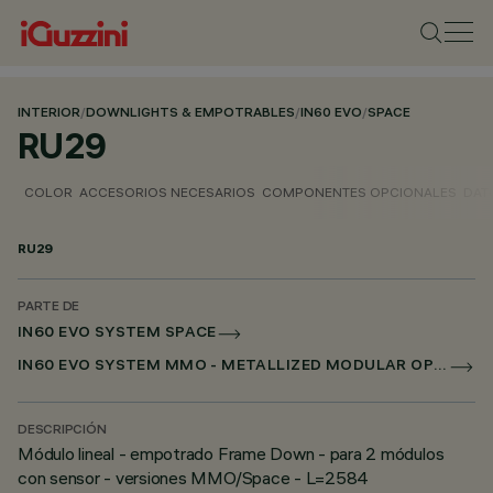
INTERIOR
/
DOWNLIGHTS & EMPOTRABLES
/
IN60 EVO
/
SPACE
RU29
COLOR
ACCESORIOS NECESARIOS
COMPONENTES OPCIONALES
DAT
RU29
PARTE DE
IN60 EVO SYSTEM SPACE
IN60 EVO SYSTEM MMO - METALLIZED MODULAR OPTIC
DESCRIPCIÓN
Módulo lineal - empotrado Frame Down - para 2 módulos
con sensor - versiones MMO/Space - L=2584