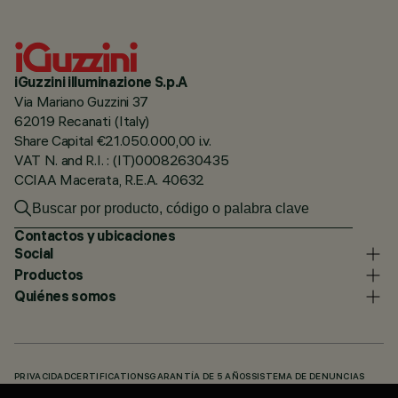
iGuzzini illuminazione S.p.A
Via Mariano Guzzini 37
62019 Recanati (Italy)
Share Capital €21.050.000,00 i.v.
VAT N. and R.I. : (IT)00082630435
CCIAA Macerata, R.E.A. 40632
Contactos y ubicaciones
Social
Productos
Quiénes somos
PRIVACIDAD
CERTIFICATIONS
GARANTÍA DE 5 AÑOS
SISTEMA DE DENUNCIAS
POLÍTICA DE COOKIES
ACCESSIBILITY STATEMENT
NUESTROS CÓDIGOS