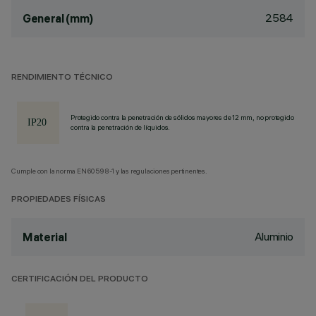
2584
General (mm)
RENDIMIENTO TÉCNICO
Protegido contra la penetración de sólidos mayores de 12 mm, no protegido
contra la penetración de líquidos.
Cumple con la norma EN60598-1 y las regulaciones pertinentes.
PROPIEDADES FÍSICAS
Aluminio
Material
CERTIFICACIÓN DEL PRODUCTO