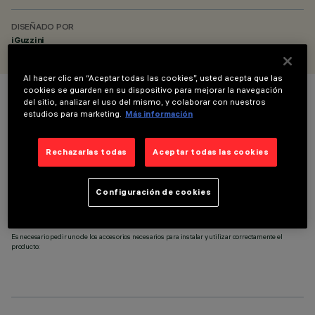
DISEÑADO POR
iGuzzini
Al hacer clic en “Aceptar todas las cookies”, usted acepta que las
cookies se guarden en su dispositivo para mejorar la navegación
del sitio, analizar el uso del mismo, y colaborar con nuestros
COLOR
estudios para marketing.
Más información
Rechazarlas todas
Aceptar todas las cookies
Configuración de cookies
ACCESORIOS NECESARIOS
Es necesario pedir uno de los accesorios necesarios para instalar y utilizar correctamente el
producto: