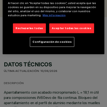
DISEÑADO POR
Al hacer clic en “Aceptar todas las cookies”, usted acepta que las
iGuzzini
cookies se guarden en su dispositivo para mejorar la navegación
del sitio, analizar el uso del mismo, y colaborar con nuestros
estudios para marketing.
Más información
COLOR
Rechazarlas todas
Aceptar todas las cookies
Configuración de cookies
DATOS TÉCNICOS
ÚLTIMA ACTUALIZACIÓN: 10/06/2026
DESCRIPCIÓN
Apantallamiento con acabado microprismado L = 18,1 m útil
para composiciones iN60evo de fila continua. Bloqueo del
apantallamiento en el perfil de aluminio mediante los muelles