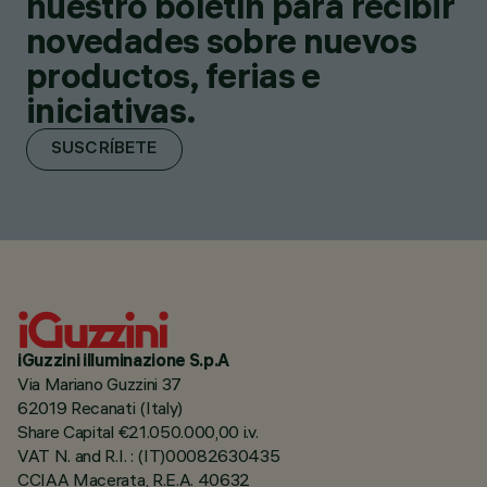
nuestro boletín para recibir
novedades sobre nuevos
productos, ferias e
iniciativas.
SUSCRÍBETE
iGuzzini illuminazione S.p.A
Via Mariano Guzzini 37
62019 Recanati (Italy)
Share Capital €21.050.000,00 i.v.
VAT N. and R.I. : (IT)00082630435
CCIAA Macerata, R.E.A. 40632