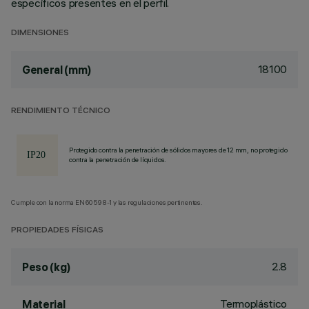
específicos presentes en el perfil.
DIMENSIONES
18100
General (mm)
RENDIMIENTO TÉCNICO
Protegido contra la penetración de sólidos mayores de 12 mm, no protegido
contra la penetración de líquidos.
Cumple con la norma EN60598-1 y las regulaciones pertinentes.
PROPIEDADES FÍSICAS
2.8
Peso (kg)
Termoplástico
Material