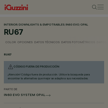
INTERIOR
/
DOWNLIGHTS & EMPOTRABLES
/
IN60 EVO
/
OPAL
RU67
COLOR
OPCIONES
DATOS TÉCNICOS
DATOS FOTOMÉTRICOS
DATOS 
RU67
CÓDIGO FUERA DE PRODUCCIÓN
¡Atención! Código fuera de producción. Utilice la búsqueda para
encontrar la alternativa que mejor se adapte a sus necesidades.
PARTE DE
IN60 EVO SYSTEM OPAL