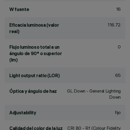
16
W fuente
116.72
Eficacia luminosa (valor
real)
0
Flujo luminoso total a un
ángulo de 90° o superior
(lm)
65
Light output ratio (LOR)
GL Down - General Lighting
Óptica y ángulo de haz
Down
fijo
Adjustability
CRI
80
- Rf (Colour Fidelity
Calidad del color de la luz