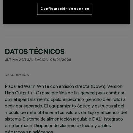
LIGHTING MODULE
Configuración de cookies
DATOS TÉCNICOS
ÚLTIMA ACTUALIZACIÓN: 08/01/2026
DESCRIPCIÓN
Placa led Warm White con emisión directa (Down). Versión
High Output (HO) para perfiles de luz general para combinar
con el apantallamiento ópalo específico (sencillo o en rollo) a
pedir por separado. El equipamiento óptico y estructural del
módulo permite obtener altos valores de flujo y eficiencia del
sistema. Sistema de alimentación regulable DALI integrado
en la luminaria. Disipador de aluminio extruido y cables
eléctricos sin halógenos.