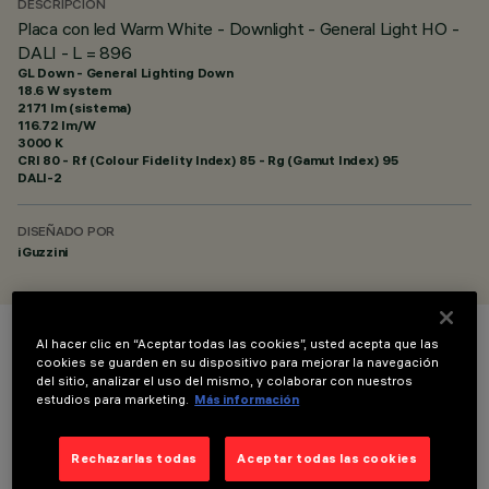
DESCRIPCIÓN
Placa con led Warm White - Downlight - General Light HO -
DALI - L = 896
GL Down - General Lighting Down
18.6 W system
2171 lm (sistema)
116.72 lm/W
3000 K
CRI
80
- Rf (Colour Fidelity Index) 85 - Rg (Gamut Index) 95
DALI-2
DISEÑADO POR
iGuzzini
Al hacer clic en “Aceptar todas las cookies”, usted acepta que las
COLOR
cookies se guarden en su dispositivo para mejorar la navegación
del sitio, analizar el uso del mismo, y colaborar con nuestros
estudios para marketing.
Más información
Rechazarlas todas
Aceptar todas las cookies