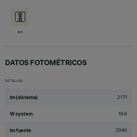
BIS
DATOS FOTOMÉTRICOS
DETALLES
2171
lm (sistema)
18.6
W system
3340
lm fuente