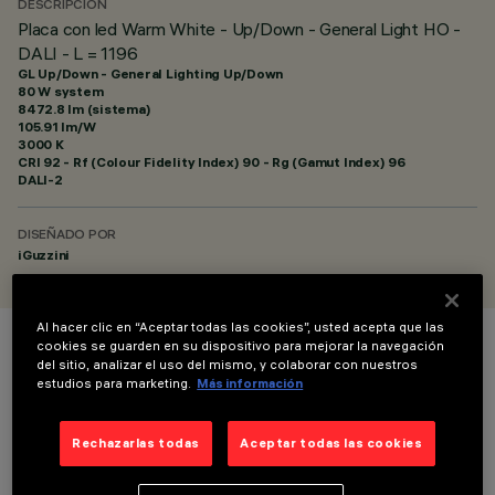
DESCRIPCIÓN
Placa con led Warm White - Up/Down - General Light HO -
DALI - L = 1196
GL Up/Down - General Lighting Up/Down
80 W system
8472.8 lm (sistema)
105.91 lm/W
3000 K
CRI
92
- Rf (Colour Fidelity Index) 90 - Rg (Gamut Index) 96
DALI-2
DISEÑADO POR
iGuzzini
Al hacer clic en “Aceptar todas las cookies”, usted acepta que las
cookies se guarden en su dispositivo para mejorar la navegación
COLOR
del sitio, analizar el uso del mismo, y colaborar con nuestros
estudios para marketing.
Más información
Rechazarlas todas
Aceptar todas las cookies