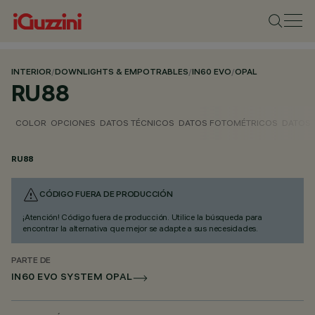
INTERIOR
/
DOWNLIGHTS & EMPOTRABLES
/
IN60 EVO
/
OPAL
RU88
COLOR
OPCIONES
DATOS TÉCNICOS
DATOS FOTOMÉTRICOS
DATOS 
RU88
CÓDIGO FUERA DE PRODUCCIÓN
¡Atención! Código fuera de producción. Utilice la búsqueda para
encontrar la alternativa que mejor se adapte a sus necesidades.
PARTE DE
IN60 EVO SYSTEM OPAL