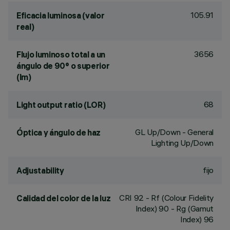
105.91
Eficacia luminosa (valor
real)
3656
Flujo luminoso total a un
ángulo de 90° o superior
(lm)
68
Light output ratio (LOR)
GL Up/Down - General
Óptica y ángulo de haz
Lighting Up/Down
fijo
Adjustability
CRI
92
- Rf (Colour Fidelity
Calidad del color de la luz
Index) 90 - Rg (Gamut
Index) 96