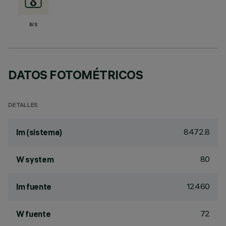
BIS
DATOS FOTOMÉTRICOS
DETALLES
8472.8
lm (sistema)
80
W system
12460
lm fuente
72
W fuente