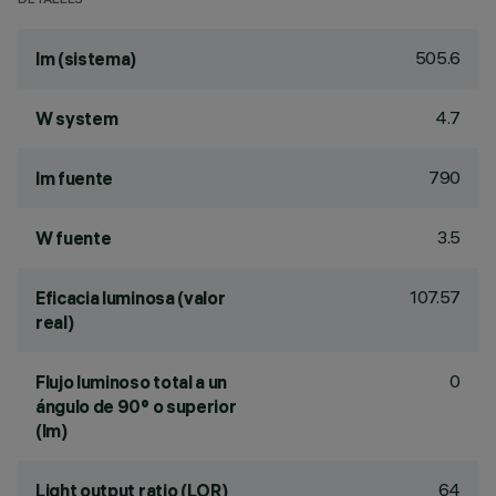
DETALLES
505.6
lm (sistema)
4.7
W system
790
lm fuente
3.5
W fuente
107.57
Eficacia luminosa (valor
real)
0
Flujo luminoso total a un
ángulo de 90° o superior
(lm)
64
Light output ratio (LOR)