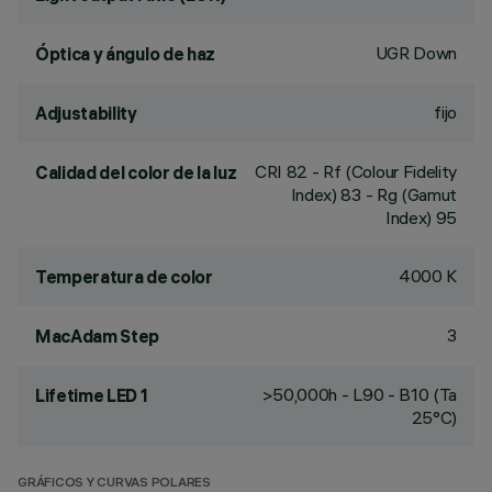
UGR Down
Óptica y ángulo de haz
fijo
Adjustability
CRI
82
- Rf (Colour Fidelity
Calidad del color de la luz
Index) 83 - Rg (Gamut
Index) 95
4000 K
Temperatura de color
3
MacAdam Step
>50,000h - L90 - B10 (Ta
Lifetime LED 1
25°C)
GRÁFICOS Y CURVAS POLARES