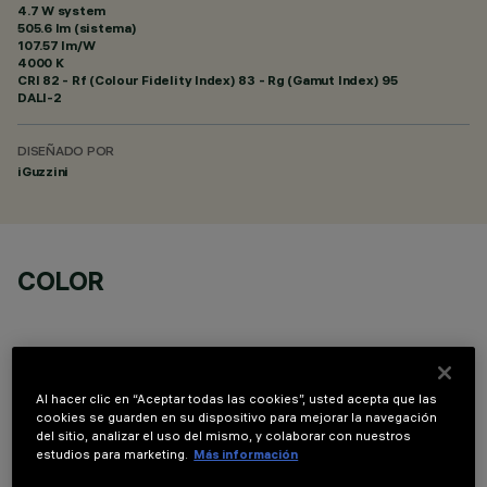
4.7 W system
505.6 lm (sistema)
107.57 lm/W
4000 K
CRI
82
- Rf (Colour Fidelity Index) 83 - Rg (Gamut Index) 95
DALI-2
DISEÑADO POR
iGuzzini
COLOR
Al hacer clic en “Aceptar todas las cookies”, usted acepta que las
cookies se guarden en su dispositivo para mejorar la navegación
COMPONENTES OPCIONALES
del sitio, analizar el uso del mismo, y colaborar con nuestros
estudios para marketing.
Más información