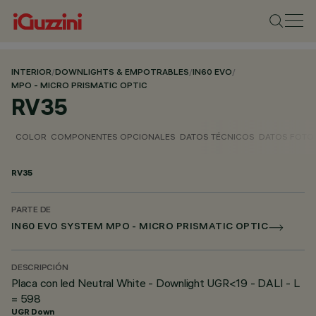
INTERIOR
/
DOWNLIGHTS & EMPOTRABLES
/
IN60 EVO
/
MPO - MICRO PRISMATIC OPTIC
RV35
COLOR
COMPONENTES OPCIONALES
DATOS TÉCNICOS
DATOS FOTO
RV35
PARTE DE
IN60 EVO SYSTEM MPO - MICRO PRISMATIC OPTIC
DESCRIPCIÓN
Placa con led Neutral White - Downlight UGR<19 - DALI - L
= 598
UGR Down