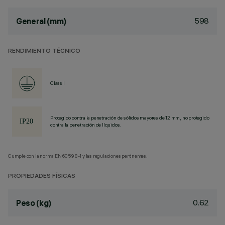
598
General (mm)
RENDIMIENTO TÉCNICO
Class I
Protegido contra la penetración de sólidos mayores de 12 mm, no protegido
contra la penetración de líquidos.
Cumple con la norma EN60598-1 y las regulaciones pertinentes.
PROPIEDADES FÍSICAS
0.62
Peso (kg)