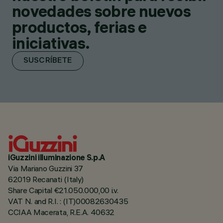
novedades sobre nuevos
productos, ferias e
iniciativas.
SUSCRÍBETE
iGuzzini illuminazione S.p.A
Via Mariano Guzzini 37
62019 Recanati (Italy)
Share Capital €21.050.000,00 i.v.
VAT N. and R.I. : (IT)00082630435
CCIAA Macerata, R.E.A. 40632