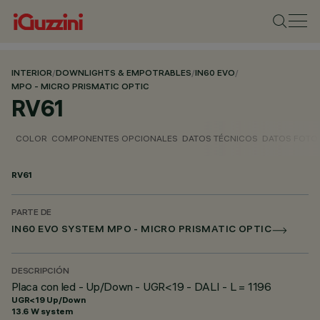
INTERIOR
/
DOWNLIGHTS & EMPOTRABLES
/
IN60 EVO
/
MPO - MICRO PRISMATIC OPTIC
RV61
COLOR
COMPONENTES OPCIONALES
DATOS TÉCNICOS
DATOS FOTO
RV61
PARTE DE
IN60 EVO SYSTEM MPO - MICRO PRISMATIC OPTIC
DESCRIPCIÓN
Placa con led - Up/Down - UGR<19 - DALI - L = 1196
UGR<19 Up/Down
13.6 W system