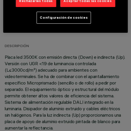
Rechazarlas todas
Aceptar todas las cookies
Configuración de cookies
DATOS TÉCNICOS
ÚLTIMA ACTUALIZACIÓN: 06/08/2026
DESCRIPCIÓN
Placa led 3500K con emisión directa (Down) e indirecta (Up).
Versión con UGR <19 de luminancia controlada
(L≤3000cd/m²) adecuado para ambientes con
videoterminales. Se ha de combinar con el apantallamiento
específico Microprismado (sencillo o de rollo) a pedir por
separado. El equipamiento óptico y estructural del módulo
permite obtener altos valores de eficiencia del sistema.
Sistema de alimentación regulable DALI integrado en la
luminaria. Disipador de aluminio extruido y cables eléctricos
sin halógenos. Para la luz indirecta (Up) proporcionamos una
placa de apoyo de aluminio extruido pintada de blanco para
aumentar la reflectancia.