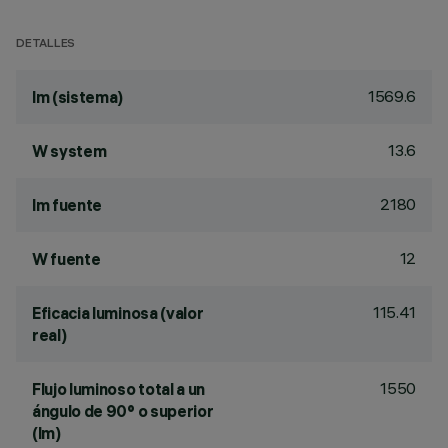
DETALLES
1569.6
lm (sistema)
13.6
W system
2180
lm fuente
12
W fuente
115.41
Eficacia luminosa (valor
real)
1550
Flujo luminoso total a un
ángulo de 90° o superior
(lm)