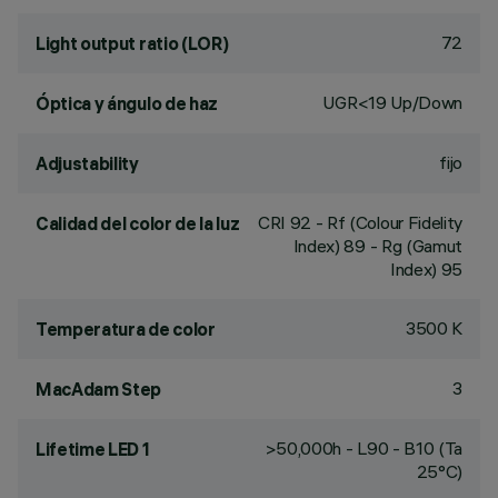
72
Light output ratio (LOR)
UGR<19 Up/Down
Óptica y ángulo de haz
fijo
Adjustability
CRI
92
- Rf (Colour Fidelity
Calidad del color de la luz
Index) 89 - Rg (Gamut
Index) 95
3500 K
Temperatura de color
3
MacAdam Step
>50,000h - L90 - B10 (Ta
Lifetime LED 1
25°C)