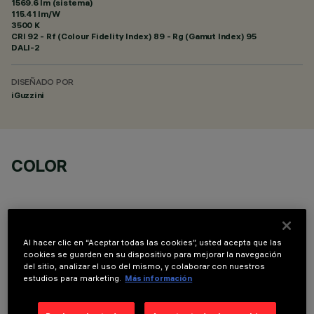
1569.6 lm (sistema)
115.41 lm/W
3500 K
CRI
92
- Rf (Colour Fidelity Index) 89 - Rg (Gamut Index) 95
DALI-2
DISEÑADO POR
iGuzzini
COLOR
Al hacer clic en “Aceptar todas las cookies”, usted acepta que las
cookies se guarden en su dispositivo para mejorar la navegación
COMPONENTES OPCIONALES
del sitio, analizar el uso del mismo, y colaborar con nuestros
estudios para marketing.
Más información