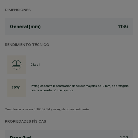
DIMENSIONES
1196
General (mm)
RENDIMIENTO TÉCNICO
Class I
Protegido contra la penetración de sólidos mayores de 12 mm, no protegido
contra la penetración de líquidos.
Cumple con la norma EN60598-1 y las regulaciones pertinentes.
PROPIEDADES FÍSICAS
1.33